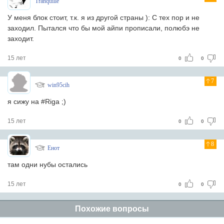
Tranquille
У меня блок стоит, т.к. я из другой страны ): С тех пор и не
заходил. Пытался что бы мой айпи прописали, полюбэ не
заходит.
15 лет
0
0
7
win95cih
я сижу на #Riga ;)
15 лет
0
0
8
Енот
там одни нубы остались
15 лет
0
0
Похожие вопросы