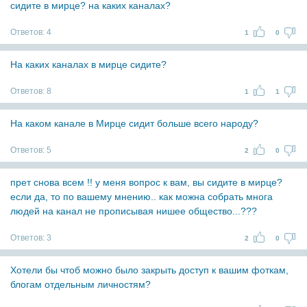
сидите в мирце? на каких каналах?
Ответов:
4
1
0
На каких каналах в мирце сидите?
Ответов:
8
1
1
На каком канале в Мирце сидит больше всего народу?
Ответов:
5
2
0
прет снова всем !! у меня вопрос к вам, вы сидите в мирце?
если да, то по вашему мнению.. как можна собрать многа
людей на канал не прописывая нишее общество...???
Ответов:
3
2
0
Хотели бы чтоб можно было закрыть доступ к вашим фоткам,
блогам отдельным личностям?