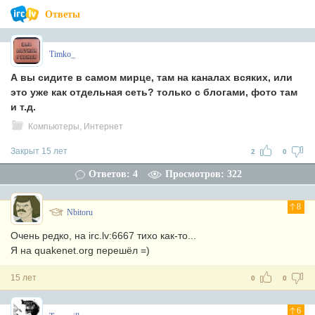
Ответы
Timko_
А вы сидите в самом мирце, там на каналах всяких, или
это уже как отдельная сеть? только с блогами, фото там
и т.д.
Компьютеры, Интернет
Закрыт 15 лет
2
0
Ответов: 4
Просмотров: 322
8
Nbitoru
Очень редко, на irc.lv:6667 тихо как-то...
Я на quakenet.org перешёл =)
15 лет
0
0
6