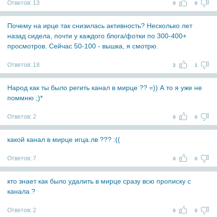
Ответов:
13
0
0
Почему на ирце так снизилась активность? Несколько лет
назад сидела, почти у каждого блога/фотки по 300-400+
просмотров. Сейчас 50-100 - вышка, я смотрю.
Ответов:
18
2
1
Народ как ты было регить канал в мирце ?? =)) А то я уже не
поммню ;)*
Ответов:
2
0
0
какой канал в мирце игца.лв ??? :((
Ответов:
7
0
0
кто знает как было удалить в мирце сразу всю прописку с
канала ?
Ответов:
2
0
0