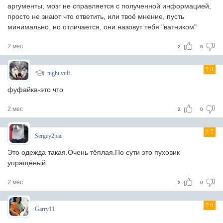
аргументы, мозг не справляется с полученной информацией,
просто не знают что ответить, или твоё мнение, пусть
минимально, но отличается, они назовут тебя "ватником"
2 мес
2
0
8
night vulf
фуфайка-это что
2 мес
2
0
7
Sergey2pac
Это одежда такая.Очень тёплая.По сути это пуховик
упращёный.
2 мес
2
0
6
Garry11