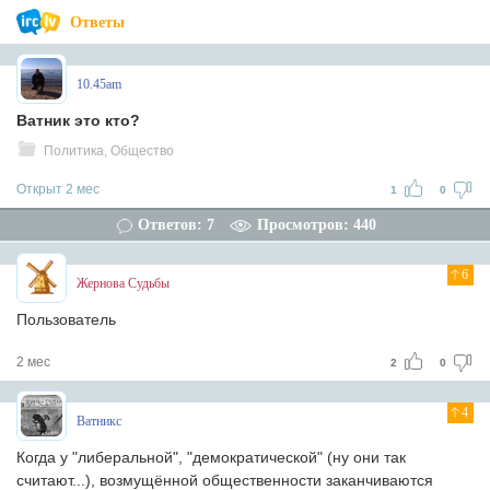
Ответы
10.45am
Ватник это кто?
Политика, Общество
Открыт 2 мес
1
0
Ответов: 7
Просмотров: 440
6
Жернова Судьбы
Пользователь
2 мес
2
0
4
Ватникс
Когда у "либеральной", "демократической" (ну они так
считают...), возмущённой общественности заканчиваются