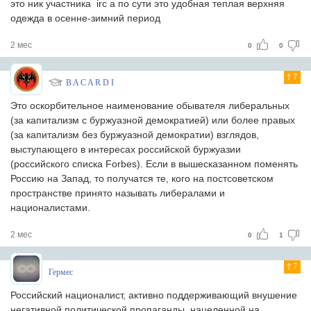
это ник участника irc
а по сути это удобная теплая верхняя
одежда в осенне-зимний период
2 мес
0
0
7
B A C A R D I
Это оскорбительное наименование обывателя либеральных
(за капитализм с буржуазной демократией) или более правых
(за капитализм без буржуазной демократии) взглядов,
выступающего в интересах российской буржуазии
(российского списка Forbes). Если в вышесказанном поменять
Россию на Запад, то получатся те, кого на постсоветском
пространстве принято называть либералами и
националистами.
2 мес
0
1
7
Гермес
Российский националист, активно поддерживающий внушение
негативной политической пропаганды, нацеленной на