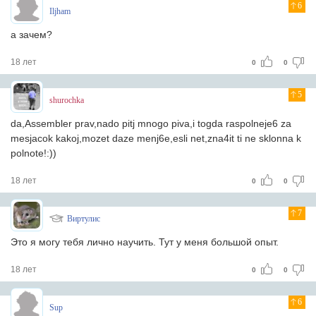
6
Iljham
а зачем?
18 лет
0
0
5
shurochka
da,Assembler prav,nado pitj mnogo piva,i togda raspolneje6 za
mesjacok kakoj,mozet daze menj6e,esli net,zna4it ti ne sklonna k
polnote!:))
18 лет
0
0
7
Виртулис
Это я могу тебя лично научить. Тут у меня большой опыт.
18 лет
0
0
6
Sup