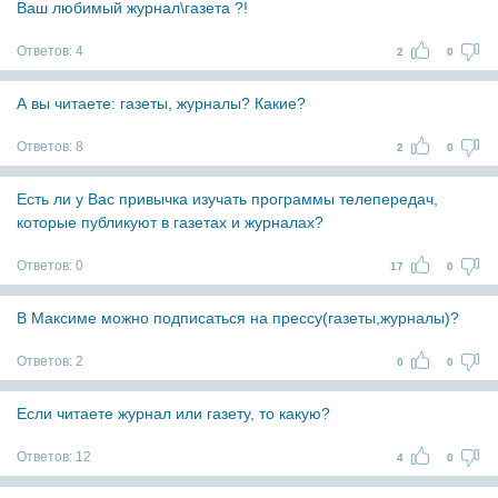
Ваш любимый журнал\газета ?!
Ответов:
4
2
0
А вы читаете: газеты, журналы? Какие?
Ответов:
8
2
0
Есть ли у Вас привычка изучать программы телепередач,
которые публикуют в газетах и журналах?
Ответов:
0
17
0
В Максиме можно подписаться на прессу(газеты,журналы)?
Ответов:
2
0
0
Если читаете журнал или газету, то какую?
Ответов:
12
4
0