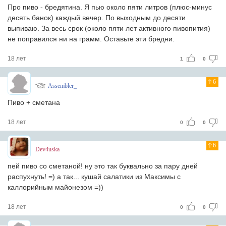
Про пиво - бредятина. Я пью около пяти литров (плюс-минус
десять банок) каждый вечер. По выходным до десяти
выпиваю. За весь срок (около пяти лет активного пивопития)
не поправился ни на грамм. Оставьте эти бредни.
18 лет
1
0
6
Assembler_
Пиво + сметана
18 лет
0
0
6
Dev4uska
пей пиво со сметаной! ну это так буквально за пару дней
распухнуть! =) а так... кушай салатики из Максимы с
каллорийным майонезом =))
18 лет
0
0