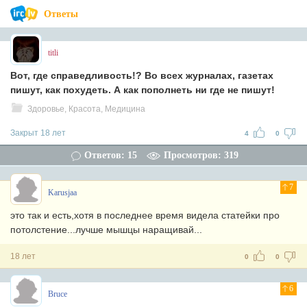
Ответы
titli
Вот, где справедливость!? Во всех журналах, газетах
пишут, как похудеть. А как пополнеть ни где не пишут!
Здоровье, Красота, Медицина
Закрыт 18 лет
4
0
Ответов: 15
Просмотров: 319
7
Karusjaa
это так и есть,хотя в последнее время видела статейки про
потолстение...лучше мышцы наращивай...
18 лет
0
0
6
Bruce