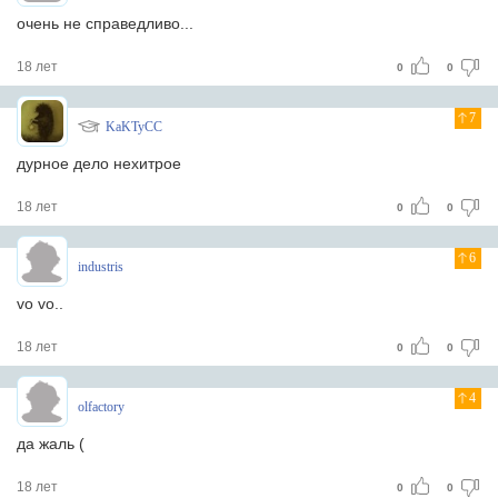
очень не справедливо...
18 лет
0
0
7
KaKTyCC
дурное дело нехитрое
18 лет
0
0
6
industris
vo vo..
18 лет
0
0
4
olfactory
да жаль (
18 лет
0
0