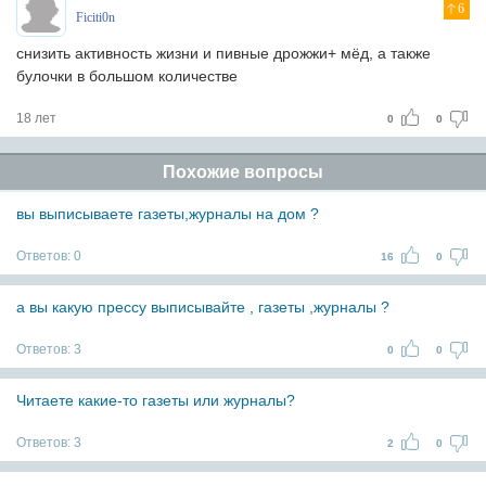
6
Ficiti0n
снизить активность жизни и пивные дрожжи+ мёд, а также
булочки в большом количестве
18 лет
0
0
Похожие вопросы
вы выписываете газеты,журналы на дом ?
Ответов:
0
16
0
а вы какую прессу выписывайте , газеты ,журналы ?
Ответов:
3
0
0
Читаете какие-то газеты или журналы?
Ответов:
3
2
0