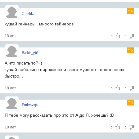
6
Otrizhka
кушай гейнеры.. мноого гейнеров
18 лет
0
0
5
Barbie_girl
А что писать то?=)
кушай побольше пироженнх и всего мучного - пополнеешь
быстро...
18 лет
0
0
4
Fruktovaja
Я тебе могу рассказать про это от А до Я, хочешь? :D
18 лет
0
0