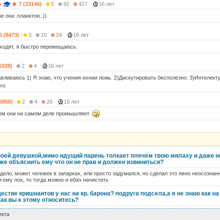
)
7 (33146)
5
92
427
16 лет
е они..планктон..))
6 (8473)
3
10
24
16 лет
дходят, я быстро перемещаюсь.
1028)
2
4
16 лет
авливаюсь 1) Я знаю, что учения ихнии ложь. 2)Дискутировать бесполезно. 3)Интелек
го
(6850)
2
4
26
16 лет
чем они на самом деле промышляют
своей девушкой,мимо идущий парень толкает плечём твою милаху и даже н
же объяснить ему что он не прав и должен извиниться?
 дело, может человек в запарках, или просто задумался, но сделал это явно неосознан
 ему пох, то тогда можно и ебач начистить
естве кришнаитов у нас на кр. барона? подруга подсела,а я не знаю как на 
как вы к этому относитесь?
екта