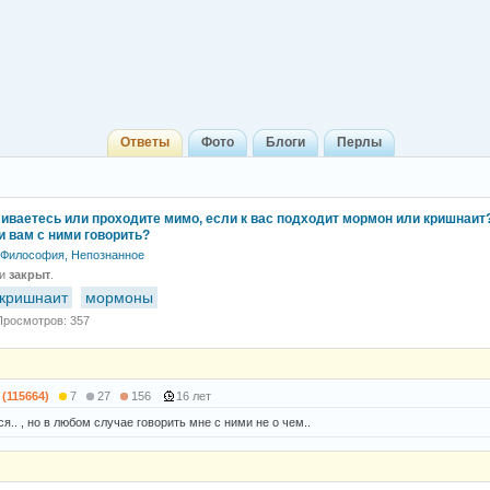
Ответы
Фото
Блоги
Перлы
иваетесь или проходите мимо, если к вас подходит мормон или кришнаит
и вам с ними говорить?
Философия, Непознанное
 и
закрыт
.
кришнаит
мормоны
Просмотров: 357
 (115664)
7
27
156
16 лет
я.. , но в любом случае говорить мне с ними не о чем..