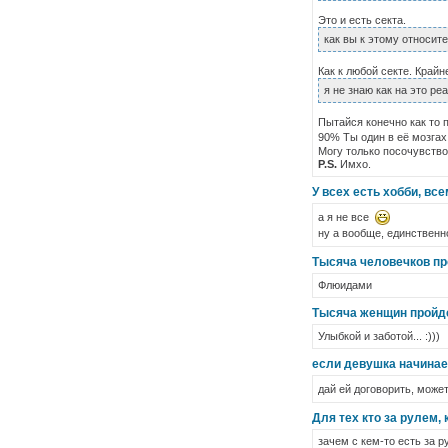
Это и есть секта.
как вы к этому относит
Как к любой секте. Крайн
я не знаю как на это ре
Пытайся конечно как то 
90% Ты один в её мозгах
Могу только посочувство
P.S.
Имхо.
У всех есть хобби, вс
а я не все
ну а вообще, единственн
Тысяча человечков пр
Флюидами
Тысяча женщин пройде
Улыбкой и заботой... :)))
если девушка начинает
дай ей договорить, может
Для тех кто за рулем,
зачем с кем-то есть за 