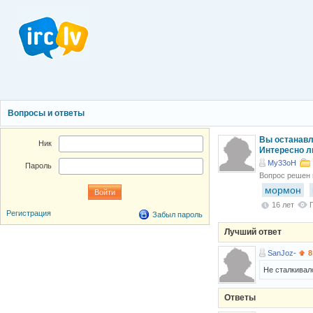
Вопросы и ответы
Вы останавл
Ник
Интересно л
My33oH
Пароль
Вопрос решен
мормон
16 лет
Регистрация
Забыл пароль
Лучший ответ
SanJoz-
8
Не сталкивалс
Ответы