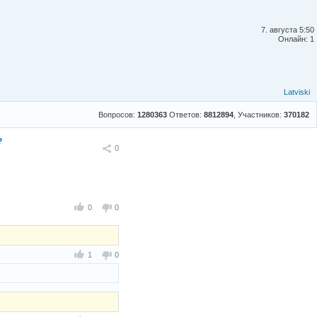
7. августа 5:50
Онлайн: 1
Latviski
Вопросов:
1280363
Ответов:
8812894
, Участников:
370182
?
Поделиться
0
0
0
1
0