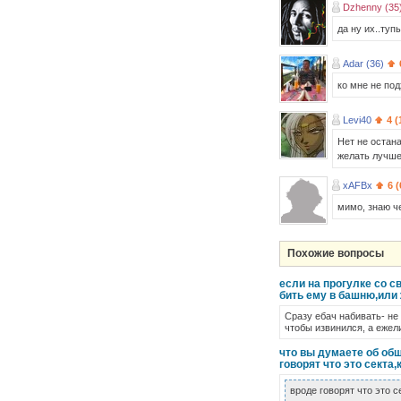
Dzhenny (35
да ну их..тупы
Adar (36)
ко мне не по
Levi40
4 (
Нет не остан
желать лучше
xAFBx
6 
мимо, знаю 
Похожие вопросы
если на прогулке со 
бить ему в башню,или 
Сразу ебач набивать- не
чтобы извинился, а ежели
что вы думаете об общ
говорят что это секта,
вроде говорят что это с