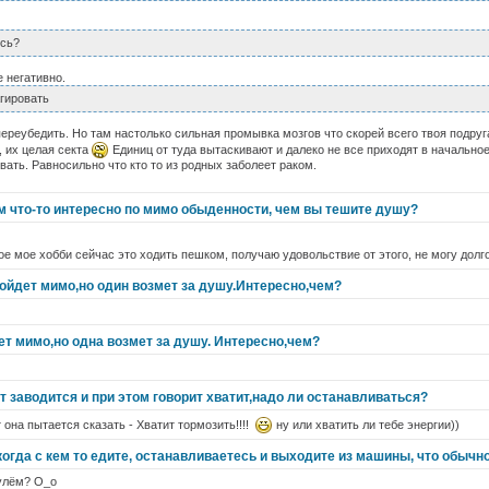
есь?
е негативно.
агировать
переубедить. Но там настолько сильная промывка мозгов что скорей всего твоя подруг
, их целая секта
Единиц от ту
да вытаскивают и далеко не все приходят в начальное
вать. Равносильно что кто то из родных заболеет раком.
ем что-то интересно по мимо обыденности, чем вы тешите душу?
ое мое хобби сейчас это ходить пешком, получаю удовольствие от этого, не могу дол
ойдет мимо,но один возмет за душу.Интересно,чем?
т мимо,но одна возмет за душу. Интересно,чем?
 заводится и при этом говорит хватит,надо ли останавливаться?
 она пытается сказать - Хватит тормозить!!!!
ну или хватить ли тебе энергии))
 когда с кем то едите, останавливаетесь и выходите из машины, что обычно
рулём? O_o