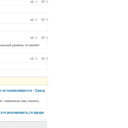
1
0
0
0
0
0
туальный уровень оставляет
0
0
е останавливается - Сразу
но- нормально ему сказать,
это реагировать,т.к вроде