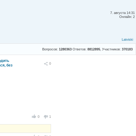
7. августа 14:31
Онлайн: 2
Latviski
Вопросов:
1280363
Ответов:
8812895
, Участников:
370183
одить
Поделиться
0
ся, без
0
1