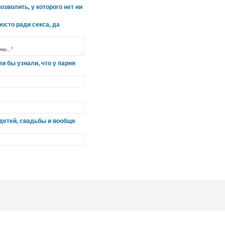
зволить, у которого нет ни
осто ради секса, да
ы..."
и бы узнали, что у парня
 детей, свадьбы и вообще