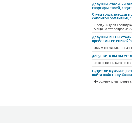
Девушки, стали бы зав
квартиры своей, ездит
С кем тогда заводить 
сопливой романтики, 
С той,чьи цели совпадаю
А еще,на тот вопрос от 
Девушки, вы бы стали 
проблемы со спиной? 
Эммм проблемы то разные
девушки, а вы бы стал
если ребёнок живет с пап
Будет ли мужчина, вст
найти себе жену без 
Ну возможно он просто 