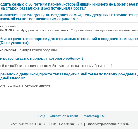
одить семью с 30 летним парнем, который нищий и ничего не может себе по
 на старой развалюхе и без потенциала роста?
отношения, преследуя цель создания семьи, если девушки встречаются пр
знакомой им по телевизионным сериалам?
т с твоими.
ZAVODNOJ,kristja дала очень хороший ответ - "парень может кардинально изменить план
бы встречаться с парнем для серьезных отношений и создания семьи, есл
(Без лукавства)
 бывают. , смотря какого рода они .
и встречаться с парнем, у которого ребёнок ?
ой и к ребёнку не прилагается действующая жена - почему бы и нет :-)
речаясь с девушкой, просто так заводить с ней темы по поводу рождения
задней мысли?
хочет услышать женское мнение.
|
FAQ
|
Связаться с нами
|
Реклама@IRC
SIA "Enio" © 2004-2013 | Build: 4.20210904.667 | Зарегистрировано: 480046