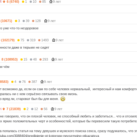
R
6 (6740)
1
10
85
9 лет
 (10671)
3
39
128
9 лет
это уже что-то нездоровое
8 (102179)
75
319
1493
9 лет
енности даже в тюрьме не сидят
8 (108953)
15
48
293
9 лет
ри чём
58583)
4
76
387
9 лет
лет возможно да, если он сам по себе человек нормальный, интересный и нам комфорт
иралась ни с кем серьёзно связывать свою жизнь.
то вряд ли, староват был бы для меня.
i
7 (21839)
2
12
56
9 лет
не говорило, что он плохой человек, не способный любить и заботиться... что и отсеил
их ярких положительных черт и особенностей, которые бы перевесили такую потребите
а попалась статья на тему девушек и мужского поиска секса, сразу подумалось, что э
uduba.com/3088404/predlojenie-ot-kotorogo-nevozmojno-otkazatsya