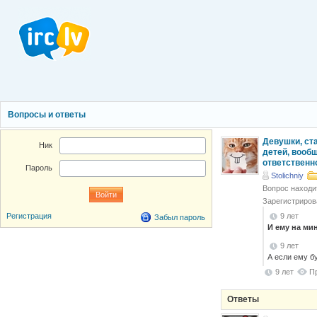
Вопросы и ответы
Девушки, ст
Ник
детей, вообщ
ответственн
Пароль
Stolichniy
Вопрос находи
Зарегистриров
9 лет
Регистрация
Забыл пароль
И ему на мин
9 лет
А если ему б
9 лет
П
Ответы