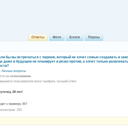
Ответы
Фото
Блоги
Перлы
али бы вы встречаться с парнем, который не хочет семью создавать и зав
е даже в будущем не планирует и резко против, а хочет только развлекать
ости?
Личные вопросы
тся на
голосовании.
авшиеся пользователи могут выбрать лучший ответ.
уточку, 28 лет!
удет к примеру 35?
росмотров: 255