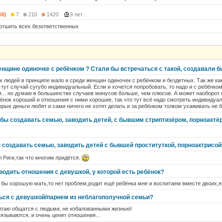
68)
7
210
1420
9 лет
отшить всех безответственных
енщине одиночке с ребёнком ? Стали бы встречаться с такой, создавали 
х людей в принципе мало и среди женщин одиночек с ребёнком и бездетных. Так же ка
о тут случай сугубо индивидуальный. Если и хочется попробовать, то надо и с ребёнко
... но думаю в большинстве случаев минусов больше, чем плюсов. А может наоборот
ёнок хороший и отношения с ними хорошие, так что тут всё надо смотреть индивидуал
орые деньги любят и сами ничего не хотят делать и за ребёнком толком ухаживать не б
бы создавать семью, заводить детей, с бывшим стриптизёром, порноактё
 создавать семью, заводить детей с бывшей проституткой, порноактрисой
л Риги,так что многим придётся.
водить отношения с девушкой, у которой есть ребёнок?
 бы хорошую мать,то нет проблем,родит ещё ребёнка мне и воспитаем вместе двоих,я
ься с девушкой/парнем из неблагополучной семьи?
читаю общатся с людьми, не избалованными жизнью!
язываются, и очень ценят отношения...