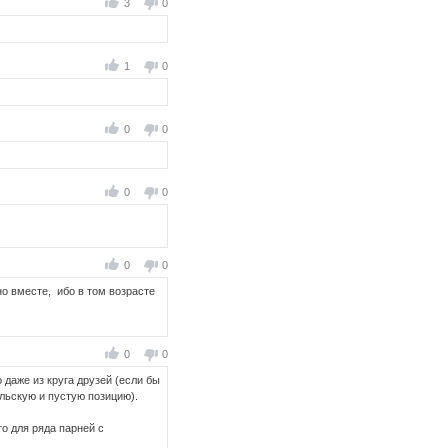
3
0
1
0
0
0
0
0
0
0
но вместе, ибо в том возрасте
0
0
о даже из круга друзей (если бы
льскую и пустую позицию).
то для ряда парней с