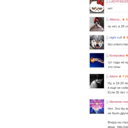
LADYFINGE
нет
Aliskoo_
6
ну нет, в 28 
night vulf
без ответств
Козерожка
тут годы не п
это гены
Adore
7 (
Ну, в 18-20 
я ещё не соб
Если 35 лет, 
Memento mor
Нет. Это бы м
не было друг
Вчера на глаз
ирца: http://