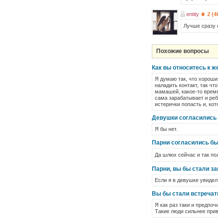
entity
2 (4
Лучше сразу 
Похожие вопросы
Как вы относитесь к ж
Я думаю так, что хороши
наладить контакт, так чт
мамашей, какое-то время
сама зарабатывает и реб
истерички попасть и, кот
Девушки согласились 
Я бы нет.
Парни согласились бы
Да шлюх сейчас и так по
Парни, вы бы стали за
Если я в девушке увидел
Вы бы стали встречат
Я как раз таки и предпо
Такие люди сильнее прив