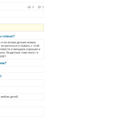
0
2
бы семью?
к и не всеми детьми можно
м встретиться и пожить с этой
 повести и женщина хорошая и
ьно, бездетные тоже могут и
удут.
ром?
?
 люблю детей.