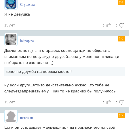
4
Сгущенка
Я не девушка
15 лет
0
0
6
lolipopina
Девчонок нет ;) ...я стараюсь совмещать,и не обделать
вниманием не девушку,не друзей...она у меня понятливая,и
выбирать не заставляет ;)
конечно дружба на первом месте!!
ну если другу...что-то действительно нужно...то тебе не
следует,запрещать ему
как то не красиво бы получилось
15 лет
0
0
7
marcis-m
Если он устраивает мальчишник - ты пригласи его на свой