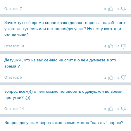
Ответов:
7
0
0
Зачем тут всё время спрашивают,делают опросы...насчёт того
у кого же тут есть или нет парня/девушки? Ну нет у кого-то,и
что дальше?
Ответов:
10
4
0
Девушки , кто из вас сейчас не спит и о чём думаете в это
время ?
Ответов:
5
1
0
вопрос всем))) о чём можно поговорить с девушкой во время
прогулки? :)))
Ответов:
14
0
0
Вопрос девушкам через какое время можно "давать " парню?