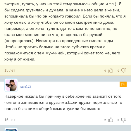
экстрим, гулять, у них на этой тему замыслы общие и т.п.). Я
бы сидела грузилась и думала, а какие у него цели в жизни,
вспоминала бы что он когда-то говорил. Если бы поняла, что я
хочу семью и хочу чтобы он со мной смотрел кино дома,
например, а он хочет гулять где-то с кем-то непонятно, не
ставя мое мнение ни во что, то сделала бы ручкой
(попрощалась). Несмотря на проведенные вместе годы.
Чтобы не тратить больше на этого субъекта время а
познакомиться с тем мужчиной, который хочет того же, чего
хочу я от жизни.
15 лет
0
0
6
sera123
Наверное искала бы причину в себе,конечно зависит от того
чем они занимаются в друзьями.Если друзья нормальные то
нашла бы с ними общий язык и тусили бы вместе.
15 лет
2
0