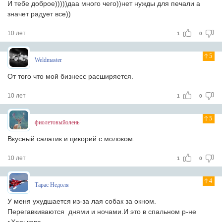
И тебе доброе)))))даа много чего))нет нужды для печали а
значет радует все))
10 лет
1
0
5
Weldmaster
От того что мой бизнесс расширяется.
10 лет
1
0
5
фиолетовыйолень
Вкусный салатик и цикорий с молоком.
10 лет
1
0
4
Тарас Недоля
У меня ухудшается из-за лая собак за окном.
Перегавкиваются днями и ночами.И это в спальном р-не