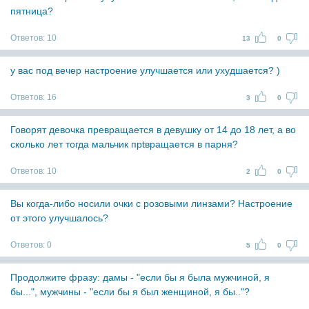
пятница?
Ответов:
10
13
0
у вас под вечер настроение улучшается или ухудшается? )
Ответов:
16
3
0
Говорят девочка превращается в девушку от 14 до 18 лет, а во
сколько лет тогда мальчик прtвращается в парня?
Ответов:
10
2
0
Вы когда-либо носили очки с розовыми линзами? Настроение
от этого улучшалось?
Ответов:
0
5
0
Продолжите фразу: дамы - "если бы я была мужчиной, я
бы...", мужчины - "если бы я был женщиной, я бы.."?