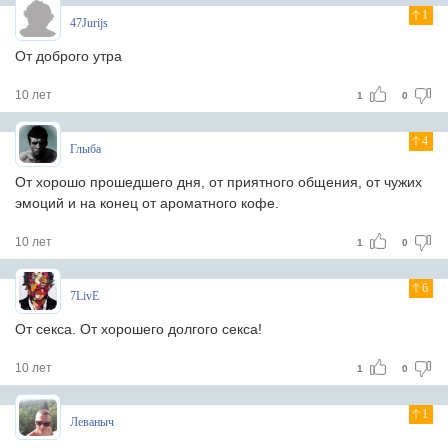
1
47Jurijs
От доброго утра
10 лет
1
0
4
Глыба
От хорошо прошедшего дня, от приятного общения, от чужих
эмоций и на конец от ароматного кофе.
10 лет
1
0
6
7LivE
От секса. От хорошего долгого секса!
10 лет
1
0
1
Леваныч