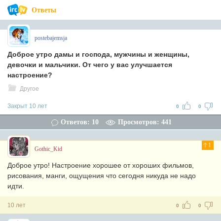
Ответы
postebajemsja
Доброе утро дамы и господа, мужчины и женщины,
девочки и мальчики. От чего у вас улучшается
настроение?
Другое
Закрыт 10 лет
0
0
Ответов: 10
Просмотров: 441
1
Gothic_Kid
Доброе утро! Настроение хорошее от хороших фильмов,
рисования, манги, ощущения что сегодня никуда не надо
идти.
10 лет
0
0