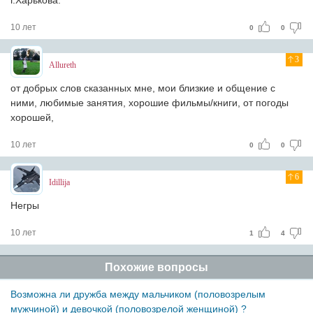
г.Харькова.
10 лет
0
0
3
Allureth
от добрых слов сказанных мне, мои близкие и общение с
ними, любимые занятия, хорошие фильмы/книги, от погоды
хорошей,
10 лет
0
0
6
Idillija
Негры
10 лет
1
4
Похожие вопросы
Возможна ли дружба между мальчиком (половозрелым
мужчиной) и девочкой (половозрелой женщиной) ?