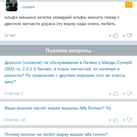
3
vmehali4
альфа машына загатка укаждаий альфы какоита гемар с
двиглом запчасти дорага эту марку нада очень любить
12 лет
0
0
Похожие вопросы
Дорогое (сложное) ли обслуживание в Латвии у Шкоды СуперБ
2002 г.в, 2.0-2.5 бензин, в плане запчастей, их наличия и
ремонта? По сравнению с другими марками того же класса
авто?
Ответов:
4
0
0
Ваше мнение насчёт марки машины Alfa Romeo? %)
Ответов:
19
0
0
Почему многие не любят марку машин alfa romeo?