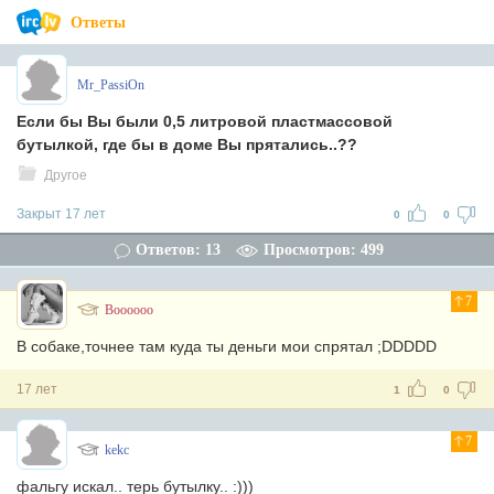
Ответы
Mr_PassiOn
Если бы Вы были 0,5 литровой пластмассовой
бутылкой, где бы в доме Вы прятались..??
Другое
Закрыт 17 лет
0
0
Ответов: 13
Просмотров: 499
7
Boooooo
В собаке,точнее там куда ты деньги мои спрятал ;DDDDD
17 лет
1
0
7
kekc
фальгу искал.. терь бутылку.. :)))