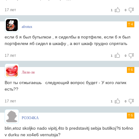
17 лет
1
0
4
afrotux
если б я был бутылкои , я сиделбы в портфеле, если б я был
портфелем яб сидел в шкафу , а вот шкаф трудно спрятать
17 лет
1
0
6
Ляля-ля
Вот ты отжыгаешь
следующий вопрос будет - У кого латик
есть??
17 лет
1
0
6
PO3O4KA
blin,etoz skoljko nado vipitj,4to b predstavitj sebja butilkoj?ti to4no
v durku ne xo4e6 vernutsja?