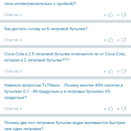
типа venden(желательно с пробкой)?
Ответов:
2
0
0
Как достать голову из 5-литровой бутылки?
Ответов:
4
0
0
Coca-Cola в 2.5 литровой бутылке отличается ли от Coca-Cola,
которая в 2 литровой бутылке???
Ответов:
6
0
0
Навеяло вопросом TLTNews....Почему многие 40% напитки,в
бутылках 0,7 - 40-градусные,а в литровых бутылках 43-
градусные?
Ответов:
3
0
0
Почему две пол литровые бутылки водки выпиваются быстрее,
чем один литровая?