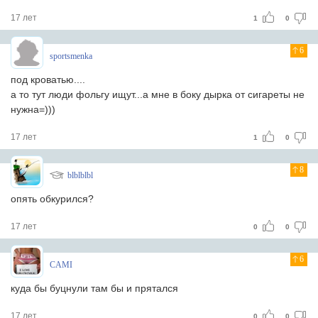
17 лет
1
0
6
sportsmenka
под кроватью....
а то тут люди фольгу ищут...а мне в боку дырка от сигареты не
нужна=)))
17 лет
1
0
8
blblblbl
опять обкурился?
17 лет
0
0
6
CAMI
куда бы буцнули там бы и прятался
17 лет
0
0