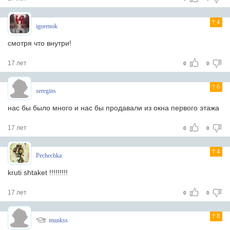
4
igorenok
смотря что внутри!
17 лет
0
0
6
seregins
нас бы было много и нас бы продавали из окна первого этажа
17 лет
0
0
4
Pechechka
kruti shtaket !!!!!!!!!
17 лет
0
0
8
munkss