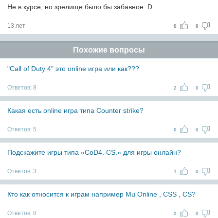
Не в курсе, но зрелище было бы забавное :D
13 лет
0
0
Похожие вопросы
"Call of Duty 4" это online игра или как???
Ответов:
8
2
0
Какая есть online игра типа Counter strike?
Ответов:
5
0
0
Подскажите игры типа «CoD4. CS.» для игры онлайн?
Ответов:
3
1
0
Кто как относится к играм например Mu Online , CSS , CS?
Ответов:
8
2
0