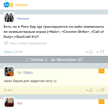
Ответы
Hansaman
Есть ли в Риге бар где траслируются он-лайн чемпионаты
по компьютерным играм («Halo», «Counter-Strike» ,«Call of
Duty»,«StarCraft II»)?
Игры, Хобби, Развлечения
Закрыт 13 лет
4
0
Ответов: 2
Просмотров: 457
6
ТЁМКА
таких баров для задротов нету =)
13 лет
3
0
3
Tesh