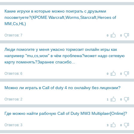
Какие игрухи в которые можно поиграть с друзьями
посоветуете?(КРОМЕ Warcraft,Worms,Starcraft,Heroes of
MM,Cs,HL)
Ответов:
7
0
0
Люди помогите у меня ужасно тормозит онлайн игры как
например "mu,cs,wow" в чём проблема?может надо сетевую
карту поменять?Заранее спасибо...
Ответов:
6
0
0
Можно ли играть в Call of duty 4 по онлайну без лицензии?
Ответов:
2
1
0
Где можно найти рабочую Call of Duty MW3 Multiplaer[Online]?
Ответов:
3
3
0