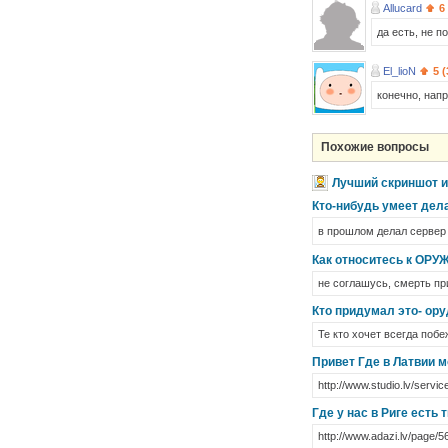
Allucard
6
да есть, не п
El_lioN
5 
конечно, напр
Похожие вопросы
Лучший скриншот 
Кто-нибудь умеет дел
в прошлом делал сервер 
Как относитесь к ОРУ
не соглашусь, смерть пр
Кто придумал это- ор
Те кто хочет всегда побе
Привет Где в Латвии м
http://www.studio.lv/servic
Где у нас в Риге есть
http://www.adazi.lv/page/5