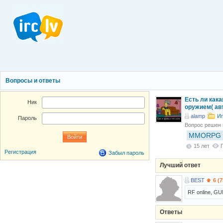
Вопросы и ответы
Есть ли кака
Ник
оружием( ав
alamp
Иг
Пароль
Вопрос решен
MMORPG
15 лет
Регистрация
Забыл пароль
Лучший ответ
BЕST
6 (
RF online, GU
Ответы