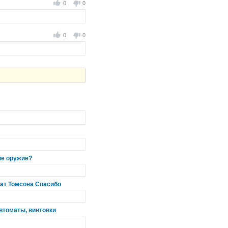
0
0
0
0
ие оружие?
мат Томсона Спасибо
автоматы, винтовки