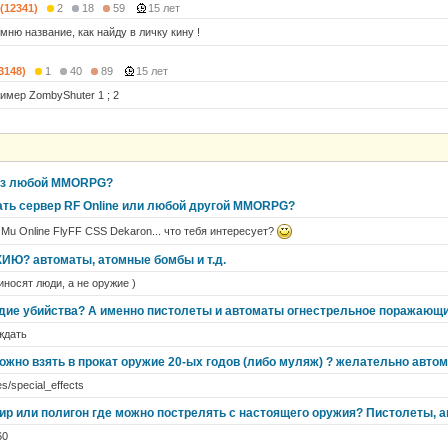
 (12341)
2
18
59
15 лет
омню название, как найду в личку кину !
(3148)
1
40
89
15 лет
имер ZombyShuter 1 ; 2
из любой MMORPG?
ать сервер RF Online или любой другой MMORPG?
Mu Online FlyFF CSS Dekaron... что тебя интересует?
ЖИЮ? автоматы, атомные бомбы и т.д.
иносят люди, а не оружие )
удие убийства? А именно пистолеты и автоматы огнестрельное поражающ
ждать
ожно взять в прокат оружие 20-ых годов (либо муляж) ? желательно авто
es/special_effects
 тир или полигон где можно пострелять с настоящего оружия? Пистолеты, 
60