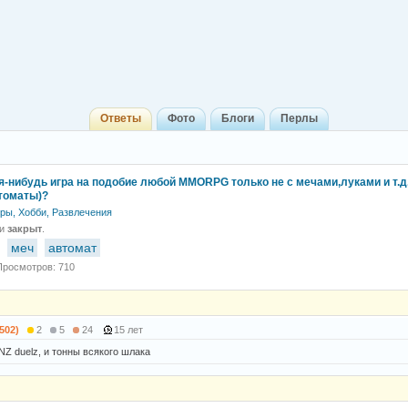
Ответы
Фото
Блоги
Перлы
я-нибудь игра на подобие любой MMORPG только не с мечами,луками и т.д.
томаты)?
ры, Хобби, Развлечения
 и
закрыт
.
меч
автомат
Просмотров: 710
7502)
2
5
24
15 лет
NZ duelz, и тонны всякого шлака