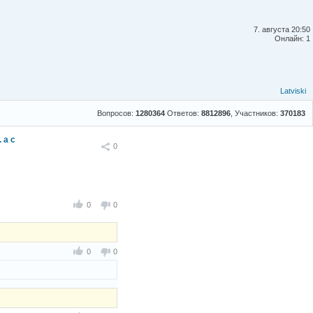
7. августа 20:50
Онлайн: 1
Latviski
Вопросов:
1280364
Ответов:
8812896
, Участников:
370183
 а с
Поделиться
0
0
0
0
0