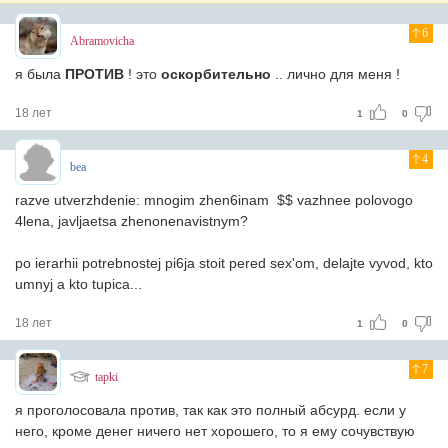
6
Abramovicha
я была
ПРОТИВ
! это
оскорбительно
.. лично для меня !
18 лет
1
0
4
bea
razve utverzhdenie: mnogim zhen6inam $$ vazhnee polovogo
4lena, javljaetsa zhenonenavistnym?
po ierarhii potrebnostej pi6ja stoit pered sex'om, delajte vyvod, kto
umnyj a kto tupica...
18 лет
1
0
7
tapki
я проголосовала против, так как это полный абсурд. если у
него, кроме денег ничего нет хорошего, то я ему сочувствую