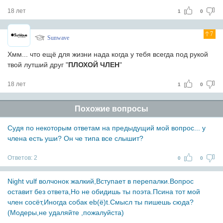
18 лет
1
0
7
Sunwave
Хмм... что ещё для жизни нада когда у тебя всегда под рукой
твой лутший друг "
ПЛОХОЙ ЧЛЕН
"
18 лет
1
0
Похожие вопросы
Судя по некоторым ответам на предыдущий мой вопрос... у
члена есть уши? Он че типа все слышит?
Ответов:
2
0
0
Night vulf волчонок жалкий,Вступает в перепалки.Вопрос
оставит без ответа,Но не обидишь ты поэта.Псина тот мой
член сосёт,Иногда собак eb(ё)t.Смысл ты пишешь сюда?
(Модеры,не удаляйте ,пожалуйста)