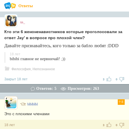
Ответы
xs_
Кто эти 6 женоненавистников которые проголосовали за
ответ Jay' в вопросе про плохой член?
Давайте признавайтесь, кого только за бабло любят :DDD
18 лет
bibibi главное не нервничай! ;))
Философия, Непознанное
Закрыт 18 лет
3
0
Ответов: 5
Просмотров: 263
8
blblblbl
Это с плохими членами
18 лет
3
0