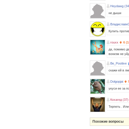
Hеydawg (34
не дыши
Владиславк
Купить против
rouxx
6 (
да, помимо д
вонизм не уй
Be_Positive
скажи ей в л
Dolgopjat
укуси ее за п
Кохагед (37)
Терпеть . Или
Похожие вопросы