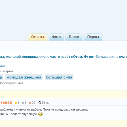
Ответы
Фото
Блоги
Перлы
цы, молодой женщины, очень часто несёт пОтом. Ну нет больше сил этим 
угое
 и
закрыт
.
а
молодая женщина
большая сила
Просмотров: 424
6 (6873)
3
6
29
15 лет
проблема и у меня на работе. Пока не придумал, как решить.
ешишь - рецепт опубликуй