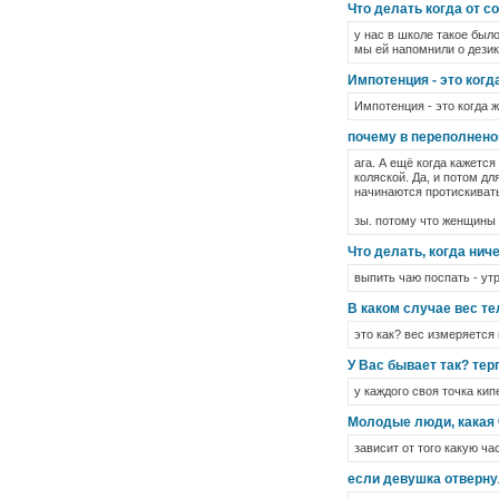
Что делать когда от 
у нас в школе такое было
мы ей напомнили о дезик
Импотенция - это ког
Импотенция - это когда 
почему в переполнено
ага. А ещё когда кажетс
коляской. Да, и потом д
начинаются протискиват
зы. потому что женщины 
Что делать, когда ниче
выпить чаю поспать - ут
В каком случае вес т
это как? вес измеряется 
У Вас бывает так? терп
у каждого своя точка кип
Молодые люди, какая 
зависит от того какую ча
если девушка отвернул