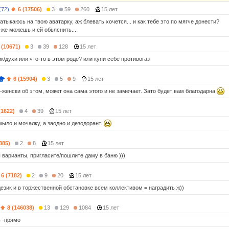
(72)
6 (17506)
3
59
260
15 лет
атыкаюсь на твою аватарку, аж блевать хочется... и как тебе это по мягче донести?
-же можешь и ей обьяснить...
 (10671)
3
39
128
15 лет
к/духи или что-то в этом роде? или купи себе противогаз
6 (15904)
3
5
9
15 лет
-женски об этом, может она сама этого и не замечает. Зато будет вам благодарна
(1622)
4
39
15 лет
мыло и мочалку, а заодно и дезодорант.
385)
2
8
15 лет
 варианты, пригласите/пошлите даму в баню )))
6 (7182)
2
9
20
15 лет
език и в торжественной обстановке всем коллективом = наградить ж))
8 (146038)
13
129
1084
15 лет
ь -прямо