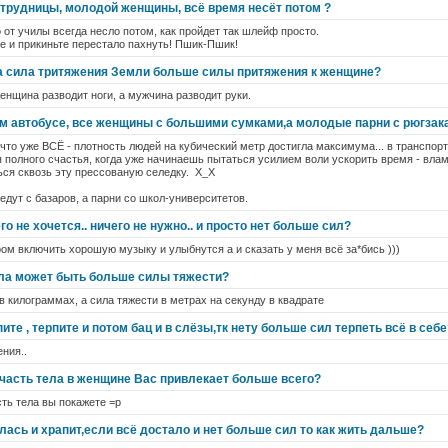
сотрудницы, молодой женщины, всё время несёт потом ?
 от училы всегда несло потом, как пройдет так шлейф просто.
е и прикиньте перестало пахнуть! Пшик-Пшик!
да сила тритяжения Земли больше силы притяжения к женщине?
женщина разводит ноги, а мужчина разводит руки.
м автобусе, все женщины с большими сумками,а молодые парни с рюгзак
я что уже ВСЁ - плотность людей на кубический метр достигла максимума... в транспо
ля полного счастья, когда уже начинаешь пытаться усилием воли ускорить время - вл
ься сквозь эту прессованую селедку. Х_Х
едут с базаров, а парни со школ-университетов.
го не хочется.. ничего не нужно.. и просто нет больше сил?
ром включить хорошую музыку и улыбнутся а и сказать у меня всё за*бись )))
ела может быть больше силы тяжести?
в килограммах, а сила тяжести в метрах на секунду в квадрате
ите , терпите и потом бац и в слёзы,тк нету больше сил терпеть всё в себе
ения..
часть тела в женщине Вас привлекает больше всего?
сть тела вы покажете =p
ась и храпит,если всё достало и нет больше сил то как жить дальше?