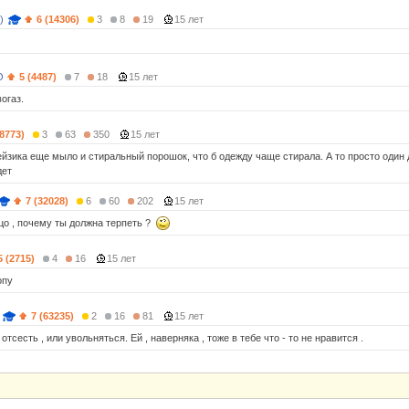
)
6 (14306)
3
8
19
15 лет
О
5 (4487)
7
18
15 лет
огаз.
18773)
3
63
350
15 лет
ейзика еще мыло и стиральный порошок, что б одежду чаще стирала. А то просто один 
дет
7 (32028)
6
60
202
15 лет
ицо , почему ты должна терпеть ?
5 (2715)
4
16
15 лет
опу
7 (63235)
2
16
81
15 лет
 отсесть , или увольняться. Ей , наверняка , тоже в тебе что - то не нравится .