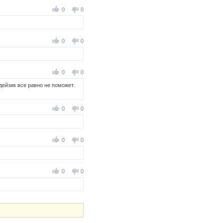
0
0
0
0
0
0
дейзик все равно не поможет.
0
0
0
0
0
0