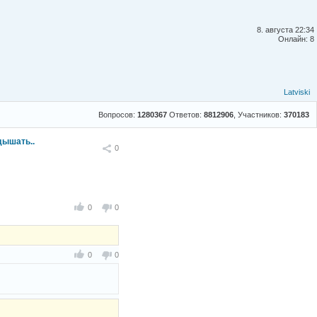
8. августа 22:34
Онлайн: 8
Latviski
Вопросов:
1280367
Ответов:
8812906
, Участников:
370183
дышать..
Поделиться
0
0
0
0
0