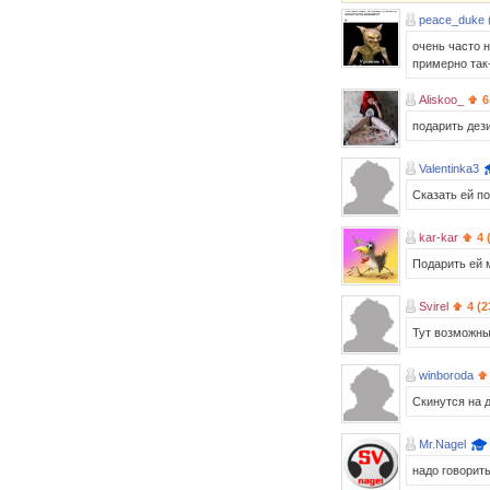
peace_duke 
очень часто н
примерно так
Aliskoo_
6
подарить дези
Valentinka3
Сказать ей по
kar-kar
4 
Подарить ей 
Svirel
4 (2
Тут возможны
winboroda
Скинутся на д
Mr.Nagel
надо говорит