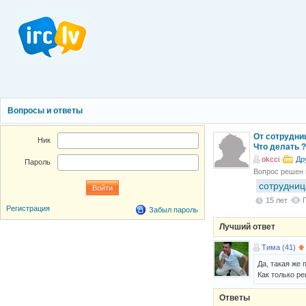
Вопросы и ответы
От сотрудни
Ник
Что делать ?
okcci
Др
Пароль
Вопрос решен
сотрудниц
15 лет
Регистрация
Забыл пароль
Лучший ответ
Тима (41)
Да, такая же 
Как только р
Ответы