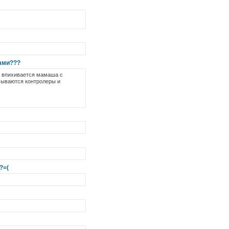
ами???
рт впихивается мамаша с
амываются контролеры и
?=(