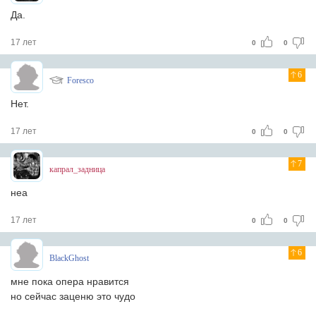
Да.
17 лет
0
0
6
Foresco
Нет.
17 лет
0
0
7
капрал_задница
неа
17 лет
0
0
6
BlackGhost
мне пока опера нравится
но сейчас заценю это чудо