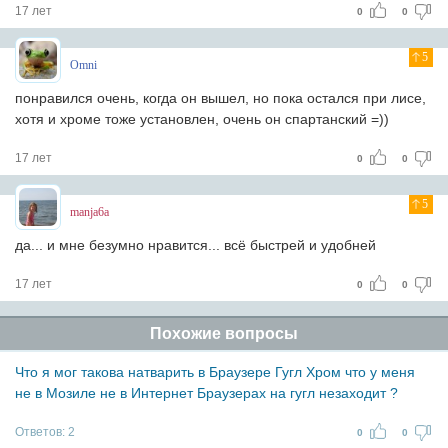
17 лет
0
0
5
Omni
понравился очень, когда он вышел, но пока остался при лисе,
хотя и хроме тоже установлен, очень он спартанский =))
17 лет
0
0
5
manja6a
да... и мне безумно нравится... всё быстрей и удобней
17 лет
0
0
Похожие вопросы
Что я мог такова натварить в Браузере Гугл Хром что у меня
не в Мозиле не в Интернет Браузерах на гугл незаходит ?
Ответов:
2
0
0