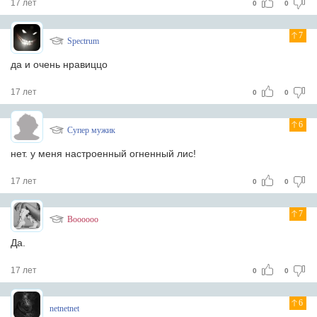
17 лет
0
0
7
Spectrum
да и очень нравиццо
17 лет
0
0
6
Супер мужик
нет. у меня настроенный огненный лис!
17 лет
0
0
7
Boooooo
Да.
17 лет
0
0
6
netnetnet