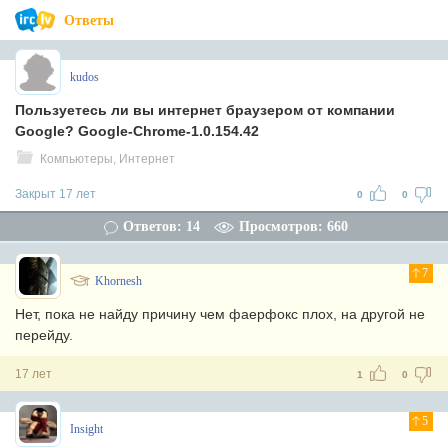
Ответы
kudos
Пользуетесь ли вы интернет браузером от компании
Google? Google-Chrome-1.0.154.42
Компьютеры, Интернет
Закрыт 17 лет
0
0
Ответов: 14
Просмотров: 660
7
Khornesh
Нет, пока не найду причину чем фаерфокс плох, на другой не
перейду.
17 лет
1
0
5
Insight