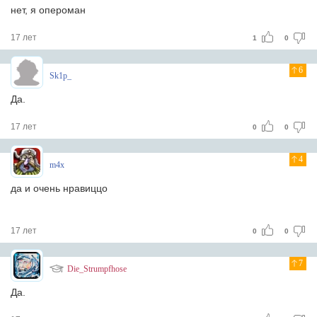
нет, я опероман
17 лет
1
0
6
Sk1p_
Да.
17 лет
0
0
4
m4x
да и очень нравиццо
17 лет
0
0
7
Die_Strumpfhose
Да.