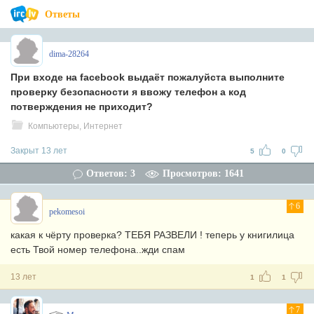
Ответы
dima-28264
При входе на facebook выдаёт пожалуйста выполните
проверку безопасности я ввожу телефон а код
потверждения не приходит?
Компьютеры, Интернет
Закрыт 13 лет
5
0
Ответов: 3
Просмотров: 1641
6
pekomesoi
какая к чёрту проверка? ТЕБЯ РАЗВЕЛИ ! теперь у книгилица
есть Твой номер телефона..жди спам
13 лет
1
1
7