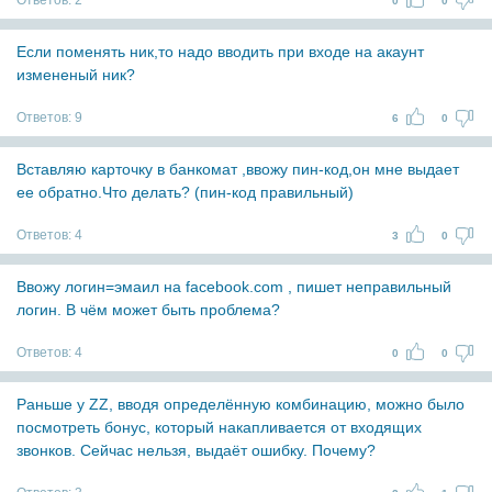
Ответов:
2
0
0
Если поменять ник,то надо вводить при входе на акаунт
измененый ник?
Ответов:
9
6
0
Вставляю карточку в банкомат ,ввожу пин-код,он мне выдает
ее обратно.Что делать? (пин-код правильный)
Ответов:
4
3
0
Ввожу логин=эмаил на facebook.com , пишет неправильный
логин. В чём может быть проблема?
Ответов:
4
0
0
Раньше у ZZ, вводя определённую комбинацию, можно было
посмотреть бонус, который накапливается от входящих
звонков. Сейчас нельзя, выдаёт ошибку. Почему?