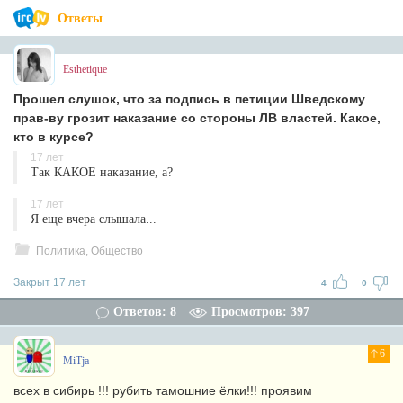
Ответы
Esthetique
Прошел слушок, что за подпись в петиции Шведскому
прав-ву грозит наказание со стороны ЛВ властей. Какое,
кто в курсе?
17 лет
Так КАКОЕ наказание, а?
17 лет
Я еще вчера слышала...
Политика, Общество
Закрыт 17 лет
4
0
Ответов: 8
Просмотров: 397
6
MiTja
всех в сибирь !!! рубить тамошние ёлки!!! проявим