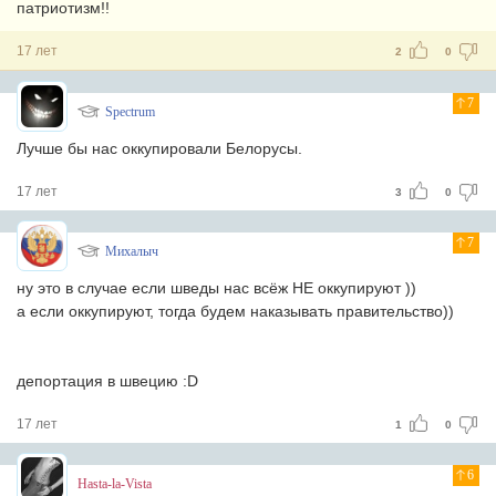
патриотизм!!
17 лет
2
0
7
Spectrum
Лучше бы нас оккупировали Белорусы.
17 лет
3
0
7
Михалыч
ну это в случае если шведы нас всёж НЕ оккупируют ))
а если оккупируют, тогда будем наказывать правительство))
депортация в швецию :D
17 лет
1
0
6
Hasta-la-Vista