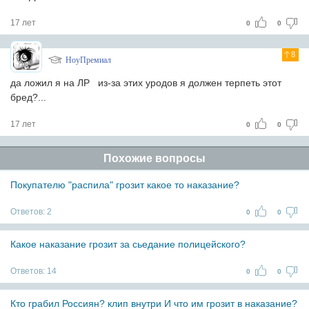
17 лет
0
0
8
НоуПремиал
да ложил я на ЛР
из-за этих уродов я должен терпеть этот
бред?...
17 лет
0
0
Похожие вопросы
Покупателю "распила" грозит какое то наказание?
Ответов:
2
0
0
Какое наказание грозит за сьедание полицейского?
Ответов:
14
0
0
Кто грабил Россиян? клип внутри И что им грозит в наказание?