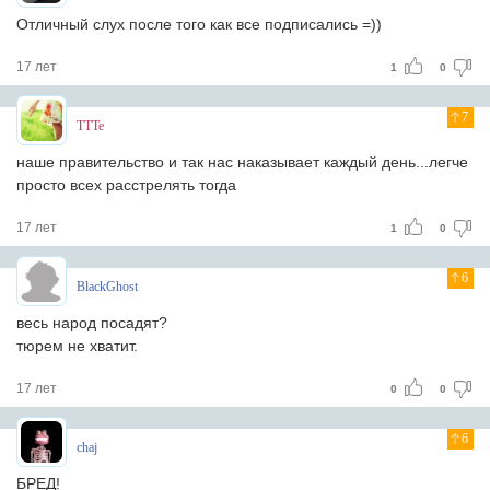
Отличный слух после того как все подписались =))
17 лет
1
0
7
TTTe
наше правительство и так нас наказывает каждый день...легче
просто всех расстрелять тогда
17 лет
1
0
6
BlackGhost
весь народ посадят?
тюрем не хватит.
17 лет
0
0
6
chaj
БРЕД!