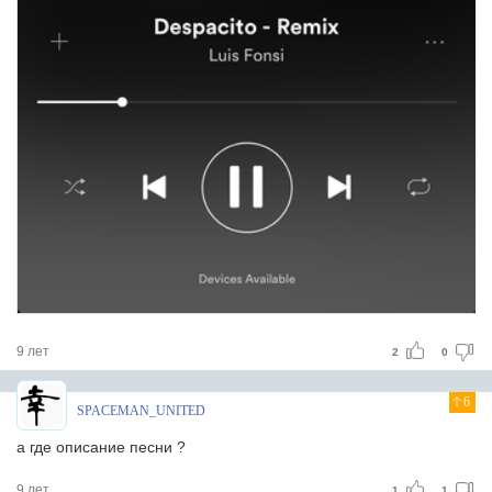
9 лет
2
0
6
SPACEMAN_UNITED
а где описание песни ?
9 лет
1
1