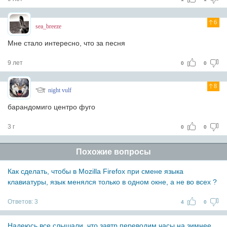
6
sea_breeze
Мне стало интересно, что за песня
9 лет
0
0
8
night vulf
барандомиго центро фуго
3 г
0
0
Похожие вопросы
Как сделать, чтобы в Mozilla Firefox при смене языка
клавиатуры, язык менялся только в одном окне, а не во всех ?
Ответов:
3
4
0
Надеюсь все слышали, что завтр переводим часы на зимнее