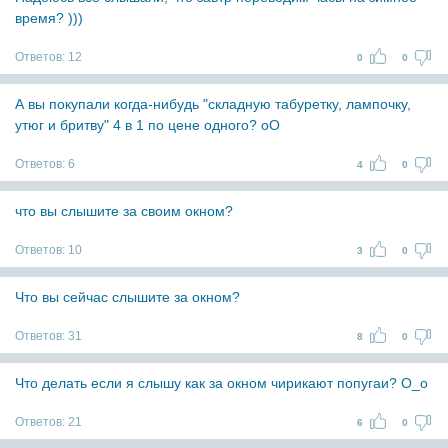
время? )))
Ответов:
12
0
0
А вы покупали когда-нибудь "складную табуретку, лампочку,
утюг и бритву" 4 в 1 по цене одного? оО
Ответов:
6
4
0
что вы слышите за своим окном?
Ответов:
10
3
0
Что вы сейчас слышите за окном?
Ответов:
31
8
0
Что делать если я слышу как за окном чирикают попугаи? O_o
Ответов:
21
6
0