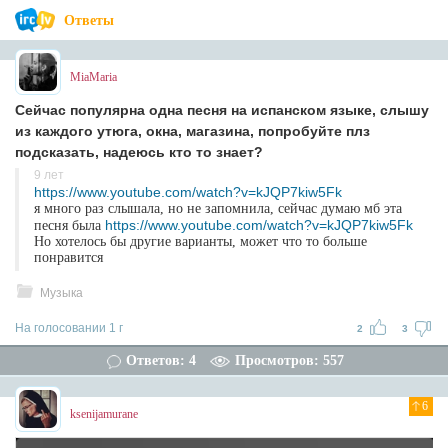
Ответы
MiaMaria
Сейчас популярна одна песня на испанском языке, слышу
из каждого утюга, окна, магазина, попробуйте плз
подсказать, надеюсь кто то знает?
9 лет
https://www.youtube.com/watch?v=kJQP7kiw5Fk
я много раз слышала, но не запомнила, сейчас думаю мб эта
https://www.youtube.com/watch?v=kJQP7kiw5Fk
песня была
Но хотелось бы другие варианты, может что то больше
понравится
Музыка
На голосовании 1 г
2
3
Ответов: 4
Просмотров: 557
6
ksenijamurane