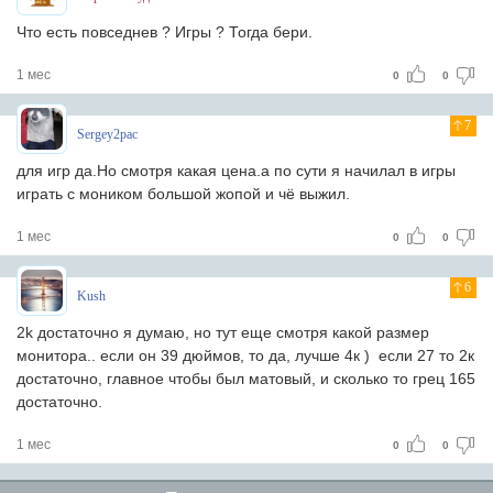
Что есть повседнев ? Игры ? Тогда бери.
1 мес
0
0
7
Sergey2pac
для игр да.Но смотря какая цена.а по сути я начилал в игры
играть с моником большой жопой и чё выжил.
1 мес
0
0
6
Kush
2k достаточно я думаю, но тут еще смотря какой размер
монитора.. если он 39 дюймов, то да, лучше 4к ) если 27 то 2к
достаточно, главное чтобы был матовый, и сколько то грец 165
достаточно.
1 мес
0
0