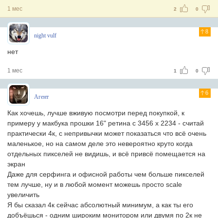
1 мес
2
0
8
night vulf
нет
1 мес
1
0
6
Агент
Как хочешь, лучше вживую посмотри перед покупкой, к
примеру у макбука прошки 16" ретина с 3456 x 2234 - считай
практически 4к, с непривычки может показаться что всё очень
маленькое, но на самом деле это невероятно круто когда
отдельных пикселей не видишь, и всё привсё помещается на
экран
Даже для серфинга и офисной работы чем больше пикселей
тем лучше, ну и в любой момент можешь просто scale
увеличить
Я бы сказал 4к сейчас абсолютный минимум, а как ты его
добъёшься - одним широким монитором или двумя по 2к не