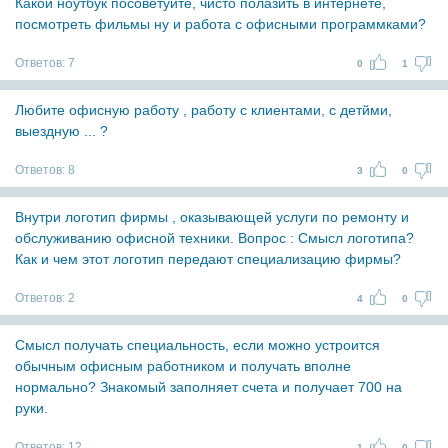
Какой ноутбук посоветуйте, чисто полазить в интернете,
посмотреть фильмы ну и работа с офисными программками?
Ответов:
7
0
1
Любите офисную работу , работу с клиентами, с детйми,
выездную ... ?
Ответов:
8
3
0
Внутри логотип фирмы , оказывающей услуги по ремонту и
обслуживанию офисной техники. Вопрос : Смысл логотипа?
Как и чем этот логотип передают специализацию фирмы?
Ответов:
2
4
0
Смысл получать специальность, если можно устроится
обычным офисным работником и получать вполне
нормально? Знакомый заполняет счета и получает 700 на
руки.
Ответов:
12
1
0