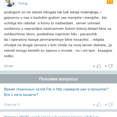
5
Tvorog
analogom on ne stanet nikogda tak kak latvija malenjkaja, i
gejmerov u nas s kazhdim godom vse menjshe i menjshe.. kto
uchitsja kto rabotat` a komu to nadaedaet.. server umiraet
osobenno s nepraviljno nastroennim botom kotorij delaet kline za
oshibochnoe slovo, poslednee naprimer bilo - pacanchik.
da i operatory stavjat permanentnye kline nezachto.., rebjata
uhodjat na drugie servera v tom chisle na novij server dalneta,, ja
vstretil mnogo bivshih irc operov v ircnete.. no i oni tam.. kraaajne
redko
18 лет
0
0
Похожие вопросы
Время локальных сетей,Ftp и http серверов уже в прошлом?
Все с нета качаете?
Ответов:
5
0
0