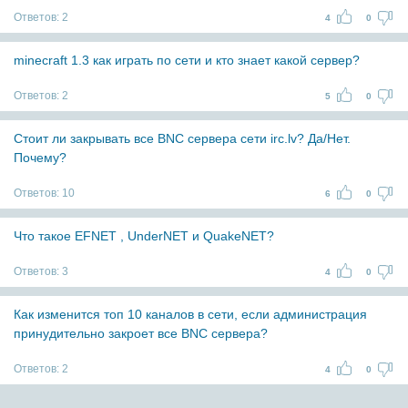
Ответов:
2
4
0
minecraft 1.3 как играть по сети и кто знает какой сервер?
Ответов:
2
5
0
Стоит ли закрывать все BNC сервера сети irc.lv? Да/Нет.
Почему?
Ответов:
10
6
0
Что такое EFNET , UnderNET и QuakeNET?
Ответов:
3
4
0
Как изменится топ 10 каналов в сети, если администрация
принудительно закроет все BNC сервера?
Ответов:
2
4
0