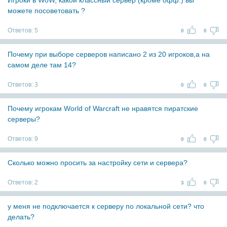
Игроки в WoW, какой классный сервер (кроме офф.) вы
можете посоветовать ?
Ответов:
5
0
0
Почему при выборе серверов написано 2 из 20 игроков,а на
самом деле там 14?
Ответов:
3
0
0
Почему игрокам World of Warcraft не нравятся пиратские
серверы?
Ответов:
9
0
0
Сколько можно просить за настройку сети и сервера?
Ответов:
2
3
0
у меня не подключается к серверу по локальной сети? что
делать?