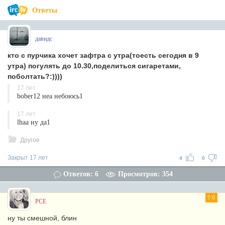
Ответы
давидс
кто с пурчика хочет зафтра с утра(тоесть сегодня в 9
утра) погулять до 10.30,поделиться сигаретами,
поболтать?:))))
17 лет
bober12 неа небоюсь1
17 лет
lhaa ну да1
Другое
Закрыт 17 лет
4
0
Ответов: 6
Просмотров: 354
6
PCE
ну ты смешной, блин