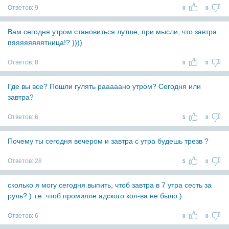
Ответов:
9
0
0
Вам сегодня утром становиться лутше, при мысли, что завтра
пяяяяяяяятница!? ))))
Ответов:
8
0
0
Где вы все? Пошли гулять рааааано утром? Сегодня или
завтра?
Ответов:
6
5
0
Почему ты сегодня вечером и завтра с утра будешь трезв ?
Ответов:
28
5
0
сколько я могу сегодня выпить, чтоб завтра в 7 утра сесть за
руль? ) т.е. чтоб промилле адского кол-ва не было )
Ответов:
6
0
0