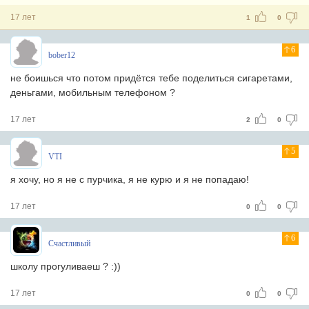
17 лет
1
0
6
bober12
не боишься что потом придётся тебе поделиться сигаретами,
деньгами, мобильным телефоном ?
17 лет
2
0
5
VTI
я хочу, но я не с пурчика, я не курю и я не попадаю!
17 лет
0
0
6
Счастливый
школу прогуливаеш ? :))
17 лет
0
0