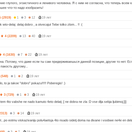
ие глупого, эгоистичного и ленивого человека. Я с ним не согласна, что теперь всем 
шее что-то надо изобразить!
5 (2919)
1
3
12
19 лет
k wto-delaj delaj dobro , a otvecajut Tebe tolko zlom... !! :(
4 (2209)
13
40
19 лет
4 (1630)
7
22
19 лет
сна. Потому, что даже если ты сам придерживаешься данной позиции, другие то нет. Ес
пакость другому...
 (548)
1
2
19 лет
zlo, to ja takoe "dobro" pokazu!!!!! Poberegis! :)
3 (729)
1
3
19 лет
tem 4to vabshe ne nado kamuto 4eto delatj ;[ ne dobra ne zla :D vse dlja sebja ljubimoj;]]]
2313)
3
14
19 лет
...po eotmu viskazivaniju polu4aetsja 4to nsado sidetj doma na divane i voobwe ne4e en dela
668)
3
7
19 лет