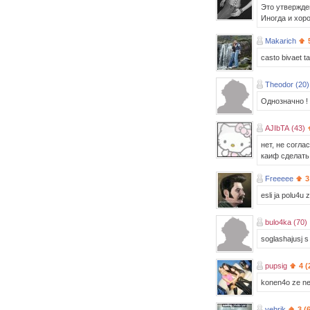
Это утвержден
Иногда и хоро
Makarich
casto bivaet ta
Theodor (20)
Однозначно !
AJIbTA (43)
нет, не согла
каиф сделать 
Freeeee
3
esli ja polu4u 
bulo4ka (70)
soglashajusj s 
pupsig
4 (
konen4o ze net
yehrik
3 (