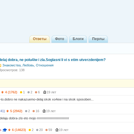
Ответы
Фото
Блоги
Перлы
elaj dobra, ne polu4iw i zla.Soglasni li vi s etim utverzdenijem?
Знакомства, Любовь, Отношения
Просмотров: 138
4 (1762)
1
2
6
19 лет
a-to.dobro ne nakazuemo-delaj skok xo4ew i na skok sposoben...
(41)
5 (2942)
2
16
19 лет
delaju dobra-zlo eto mojo rrrrrrrrrrrrrrrrrrrrrrrrrrr
a
6 (14623)
2
20
59
19 лет