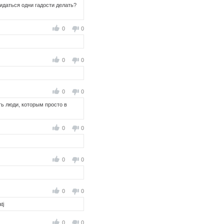
кидаться одни гадости делать?
0
0
0
0
0
0
ть люди, которым просто в
0
0
0
0
0
0
tj
0
0