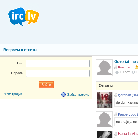
Вопросы и ответы
Govorjat: ne d
Ник
Konfetka_
19 лет
Пароль
Ответы
Регистрация
Забыл пароль
igorenok (45)
da dur` kakaj
Kaupervood 
ne znaju ja ne 
Hasta-la-Vist