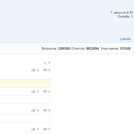
7. августа 6:33
Онлайн: 1
Latviski
Вопросов:
1280363
Ответов:
8812894
, Участников:
370182
Поделиться
0
0
0
0
0
0
0
0
0