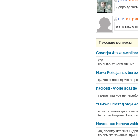
Добро делаетс
Gufi
6 (58
а кто такую г
Похожие вопросы
Govorjat 4to zenwini hor
угу
но бывают исключения.
Nawa Policija nas berew
dja 4to bi mi denju6ki ne potr
naglostj - vtorje scastj
самое главное не перебол
"Lu4we umeretj stoja,4e
если ты однажды согласиш
быть свободным Там, че
Novoe- eto horowo zabito
Да, потому что жизнь дв
по тем же законам, прин