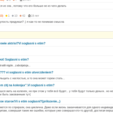
я из зла , потому что его больше не из чего делать
63)
1
10
42
19 лет
лупость придумал? ;) я как-то не понимаю смысла
owie aktrisi?Vi soglasni s etim?
ot! Soglasni s etim?
atili nigde...zabotjatsja...
e ??? vi soglasni s etim utverzdeniem?
ьщить с наглостью, а то она может горем стать...
m zitj na kolenjax".Vi soglasni s etim?
ся жить на коленях, но при этом у тебя всё будет... у тебя будут только деньги.. но не
м быть закованным тут(
e staroe!Vi s etim soglasni?{prilozenie...}
ижется по сприрали, она циклична. Даже если жизнь заканчивается для одного индивида
ципам, совершая такие же ошибки, которые уже совершал кто-то другой, достигая верш