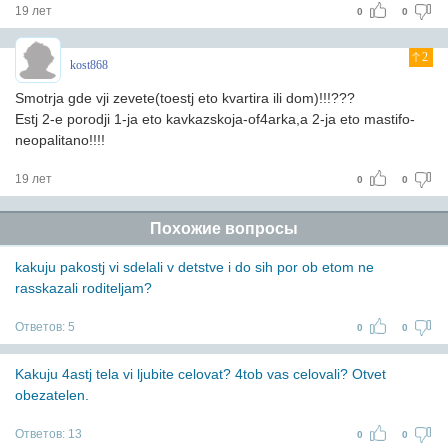
19 лет
0
0
2
kost868
Smotrja gde vji zevete(toestj eto kvartira ili dom)!!!???
Estj 2-e porodji 1-ja eto kavkazskoja-of4arka,a 2-ja eto mastifo-
neopalitano!!!!
19 лет
0
0
Похожие вопросы
kakuju pakostj vi sdelali v detstve i do sih por ob etom ne
rasskazali roditeljam?
Ответов:
5
0
0
Kakuju 4astj tela vi ljubite celovat? 4tob vas celovali? Otvet
obezatelen.
Ответов:
13
0
0