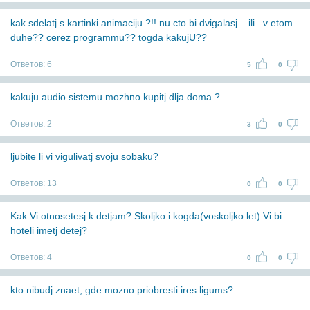
kak sdelatj s kartinki animaciju ?!! nu cto bi dvigalasj... ili.. v etom
duhe?? cerez programmu?? togda kakujU??
Ответов:
6
5
0
kakuju audio sistemu mozhno kupitj dlja doma ?
Ответов:
2
3
0
ljubite li vi vigulivatj svoju sobaku?
Ответов:
13
0
0
Kak Vi otnosetesj k detjam? Skoljko i kogda(voskoljko let) Vi bi
hoteli imetj detej?
Ответов:
4
0
0
kto nibudj znaet, gde mozno priobresti ires ligums?