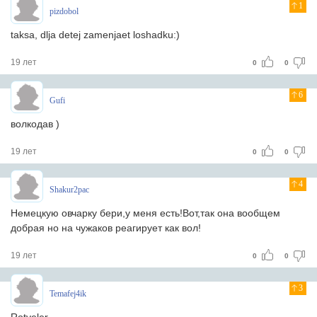
1
pizdobol
taksa, dlja detej zamenjaet loshadku:)
19 лет
0
0
6
Gufi
волкодав )
19 лет
0
0
4
Shakur2pac
Немецкую овчарку бери,у меня есть!Вот,так она вообщем
добрая но на чужаков реагирует как вол!
19 лет
0
0
3
Temafej4ik