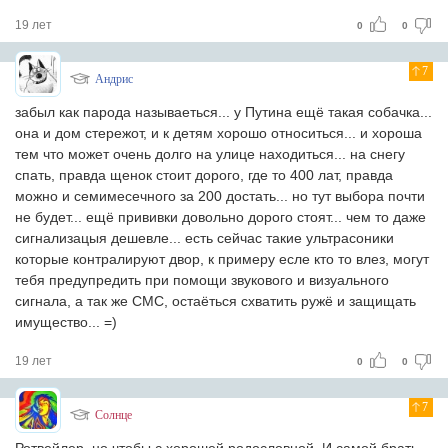
19 лет
0
0
7
Андрис
забыл как парода называеться... у Путина ещё такая собачка...
она и дом стережот, и к детям хорошо относиться... и хороша
тем что может очень долго на улице находиться... на снегу
спать, правда щенок стоит дорого, где то 400 лат, правда
можно и семимесечного за 200 достать... но тут выбора почти
не будет... ещё прививки довольно дорого стоят... чем то даже
сигнализацыя дешевле... есть сейчас такие ультрасоники
которые контралируют двор, к примеру есле кто то влез, могут
тебя предупредить при помощи звукового и визуального
сигнала, а так же СМС, остаёться схватить ружё и защищать
имущество... =)
19 лет
0
0
7
Солнце