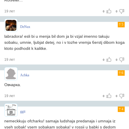
Rotveler...
19 лет
0
0
5
DeNux
labradora! esli bi u menja bil dom ja bi vzjal imenno takuju
sobaku, umnie, ljubjat detej, no i v tozhe vremja 6erstj dibom koga
ktoto podhodit k kalitke.
19 лет
0
0
6
Acbka
Овчарка.
19 лет
0
0
4
ggii
nemeckkuju ofcharku! samaja ludshaja predanaja i umnaja iz
vseh sobak! vsem sobakam sobaka! v rossii u babki s dedom