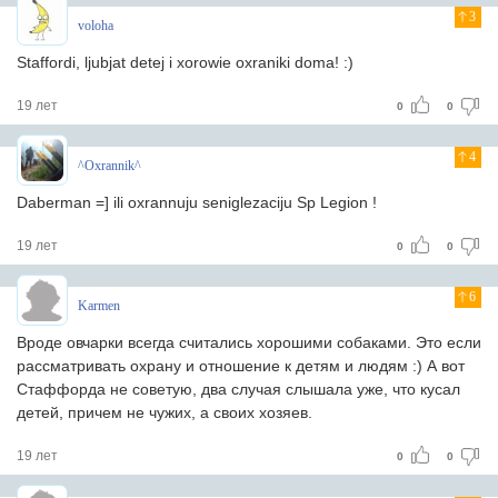
3
voloha
Staffordi, ljubjat detej i xorowie oxraniki doma! :)
19 лет
0
0
4
^Oxrannik^
Daberman =] ili oxrannuju seniglezaciju Sp Legion !
19 лет
0
0
6
Karmen
Вроде овчарки всегда считались хорошими собаками. Это если
рассматривать охрану и отношение к детям и людям :) А вот
Стаффорда не советую, два случая слышала уже, что кусал
детей, причем не чужих, а своих хозяев.
19 лет
0
0