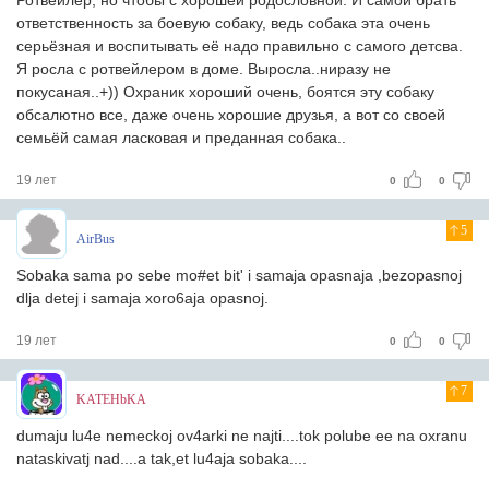
Ротвейлер, но чтобы с хорошей родословной. И самой брать
ответственность за боевую собаку, ведь собака эта очень
серьёзная и воспитывать её надо правильно с самого детсва.
Я росла с ротвейлером в доме. Выросла..ниразу не
покусаная..+)) Охраник хороший очень, боятся эту собаку
обсалютно все, даже очень хорошие друзья, а вот со своей
семьёй самая ласковая и преданная собака..
19 лет
0
0
5
AirBus
Sobaka sama po sebe mo#et bit' i samaja opasnaja ,bezopasnoj
dlja detej i samaja xoro6aja opasnoj.
19 лет
0
0
7
KATEHbKA
dumaju lu4e nemeckoj ov4arki ne najti....tok polube ee na oxranu
nataskivatj nad....a tak,et lu4aja sobaka....