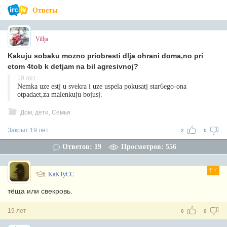
Ответы
Villja
Kakuju sobaku mozno priobresti dlja ohrani doma,no pri
etom 4tob k detjam na bil agresivnoj?
19 лет
Nemka uze estj u svekra i uze uspela pokusatj star6ego-ona
otpadaet,za malenkuju bojusj.
Дом, дети, Семья
Закрыт 19 лет
2
0
Ответов: 19
Просмотров: 556
7
KaKTyCC
тёща или свекровь.
19 лет
0
0