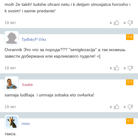
moih 2e takih! ludshe ohrani netu i k detjam otnosjatca horosho i
k svoim! i samie predanie!
19 лет
0
0
4
TpaBakyP^Zeka
Oxrannik Это что за порода??? "seniglezacija" а так можешь
завести добермана или карликового пуделя! =]
19 лет
0
0
5
Amable
samaja lud6aja i umnaja sobaka eto ov4arka!
19 лет
0
0
7
ronus
такса.