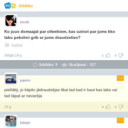
Atbildes
iewish
Ko juus domaajat par cilwekiem, kas uzinot par jums kko
labu pekshni grib ar jums draudzeties?
Dažādi
Slēgts 19 g
1
0
Atbildes: 9
Skatījumi : 317
4
peperro
pielīdēji, jo kāpēc jādraudzējas tikai tad kad ir kaut kas labs vai
tad tāpat ar nevarēja
19 g
0
0
1
kukupo