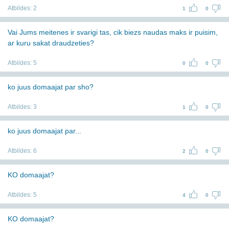
Atbildes:
2
1
0
Vai Jums meitenes ir svarigi tas, cik biezs naudas maks ir puisim,
ar kuru sakat draudzeties?
Atbildes:
5
0
0
ko juus domaajat par sho?
Atbildes:
3
1
0
ko juus domaajat par...
Atbildes:
6
2
0
KO domaajat?
Atbildes:
5
4
0
KO domaajat?