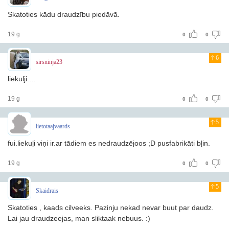
Skatoties kādu draudzību piedāvā.
19 g
0
0
6
sirsninja23
liekulji....
19 g
0
0
5
lietotaajvaards
fui.liekuļi viņi ir.ar tādiem es nedraudzējoos ;D pusfabrikāti bļin.
19 g
0
0
5
Skaidrais
Skatoties , kaads cilveeks. Pazinju nekad nevar buut par daudz.
Lai jau draudzeejas, man sliktaak nebuus. :)