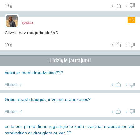
19 g
0
0
3
apelsins
Cilveki,bez mugurkaula! xD
19 g
0
0
Līdzīgie jautājumi
naksi ar mani draudzeties???
Atbildes:
5
0
0
Gribu atrast draugus, ir velme draudzeties?
Atbildes:
4
0
0
es te esu pirmo dienu registrejie te kadu uzaicinat draudzeties vai
sarakstities ar draugiem ar var ??