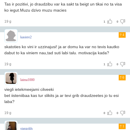
Tas ir pozitivi, jo draudzibu var ka sakt ta beigt un tikai no ta visa
ko iegut.Muzu dzivo muzu macies
19 g
1
0
4
kasiere2
skatoties ko vini ir uzzinajusi! ja ar domu ka var no tevis kautko
dabut to ka viniem nau,tad suti labi talu. motivacija kada?
19 g
1
0
6
laima1000
viegli ietekmeejami cilveeki
bet iisteniibaa kas tur slikits ja ar tevi grib draudzeetes jo tu esi
laba?
19 g
0
0
1
stargolds