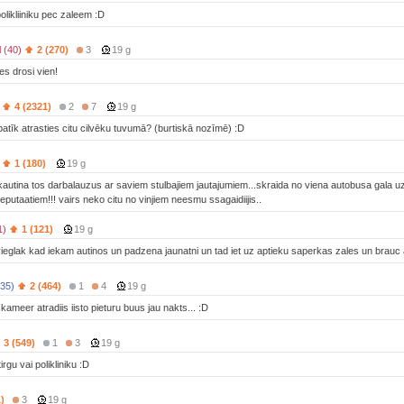
polikliiniku pec zaleem :D
l (40)
2 (270)
3
19 g
ies drosi vien!
4 (2321)
2
7
19 g
patīk atrasties citu cilvēku tuvumā? (burtiskā nozīmē) :D
1 (180)
19 g
i kautina tos darbalauzus ar saviem stulbajiem jautajumiem...skraida no viena autobusa gala u
eputaatiem!!! vairs neko citu no vinjiem neesmu ssagaidiijis..
1)
1 (121)
19 g
vieglak kad iekam autinos un padzena jaunatni un tad iet uz aptieku saperkas zales un brauc a
(35)
2 (464)
1
4
19 g
 kameer atradiis iisto pieturu buus jau nakts... :D
3 (549)
1
3
19 g
irgu vai polikliniku :D
)
3
19 g