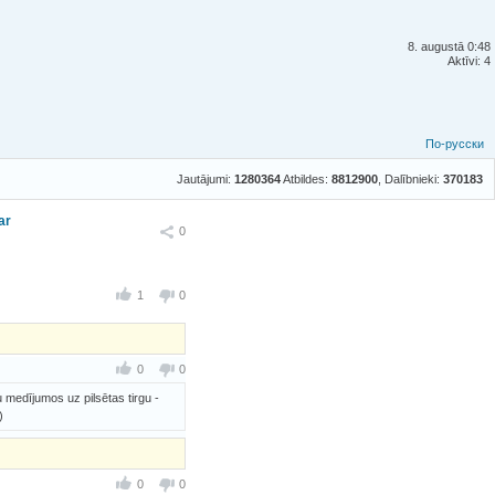
8. augustā 0:48
Aktīvi: 4
По-русски
Jautājumi:
1280364
Atbildes:
8812900
, Dalībnieki:
370183
ar
Ieteikt
0
1
0
0
0
u medījumos uz pilsētas tirgu -
)
0
0