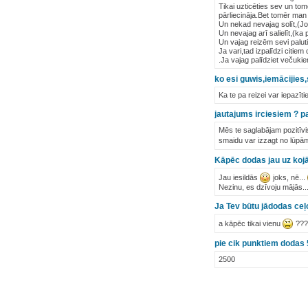
Tikai uzticēties sev un tomē
pārliecināja.Bet tomēr man b
Un nekad nevajag solīt,(Jo 
Un nevajag arī salielīt,(ka 
Un vajag reizēm sevi paluti
Ja vari,tad izpalīdzi citie
.Ja vajag palīdziet večuki
ko esi guwis,iemācijies,
Ka te pa reizei var iepazīt
jautajums irciesiem ? pa
Mēs te saglabājam pozitīvi
smaidu var izzagt no lūp
Kāpēc dodas jau uz ko
Jau iesildās
joks, nē...
Nezinu, es dzīvoju mājās..
Ja Tev būtu jādodas ceļ
a kāpēc tikai vienu
???
pie cik punktiem dodas 
2500