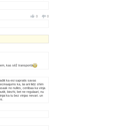
0
0
iem, kas sēž transportā
aadiit ka esi sapratis savas
cinaajums ka, lai arii liidz shim
aasaak no nulles, ceriibaa ka vinja
tiit, biezhi, bet ne regulaari, nu
jai ka tu bez vinjas nevari. un
es.