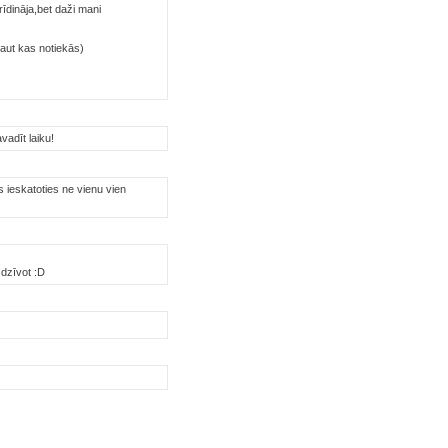
rīdināja,bet daži mani
 kaut kas notiekās)
vadīt laiku!
s ieskatoties ne vienu vien
 dzīvot :D