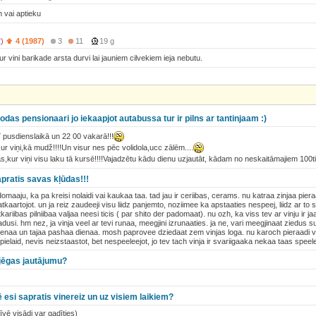
m vai aptieku
)
4 (1987)
3
11
19 g
kur vini barikade arsta durvi lai jauniem cilvekiem ieja nebutu.
dodas pensionaari jo iekaapjot autabussa tur ir pilns ar tantinjaam :)
arī pusdienslaikā un 22 00 vakarā!!!
ur viņi,kā mudž!!!!Un visur nes pēc volidola,ucc zālēm....
kur viņi visu laku tā kursē!!!!Vajadzētu kādu dienu uzjautāt, kādam no neskaitāmajiem 100t
apratis savas kļūdas!!!
 domaaju, ka pa kreisi nolaidi vai kaukaa taa. tad jau ir ceriibas, cerams. nu katraa zinjaa pier
tkaartojot. un ja reiz zaudeeji visu liidz panjemto, noziimee ka apstaaties nespeej, liidz ar to se
kariibas pilniibaa valjaa neesi ticis ( par shito der padomaat). nu ozh, ka viss tev ar vinju ir j
radusi. hm nez, ja vinja veel ar tevi runaa, meegjini izrunaaties. ja ne, vari meegjinaat ziedus suu
vienaa un tajaa pashaa dienaa. mosh paprovee dziedaat zem vinjas loga. nu karoch pieraadi vin
ielaid, nevis neizstaastot, bet nespeeleejot, jo tev tach vinja ir svariigaaka nekaa taas speel
 jēgas jautājumu?
esi sapratis vinereiz un uz visiem laikiem?
vē visādi var gadīties)