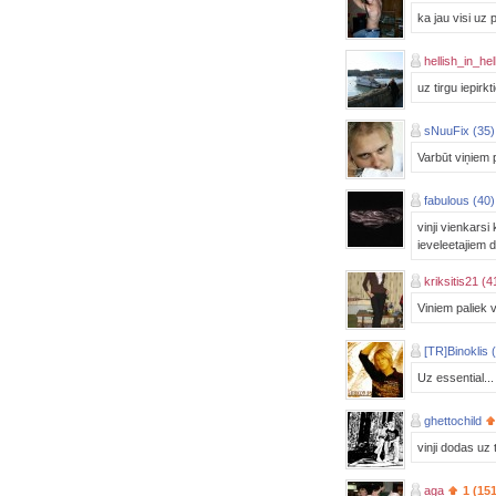
ka jau visi uz 
hellish_in_hel
uz tirgu iepirkt
sNuuFix (35)
Varbūt viņiem 
fabulous (40)
vinji vienkars
ieveleetajiem d
kriksitis21 (4
Viniem paliek 
[TR]Binoklis 
Uz essential...
ghettochild
vinji dodas uz t
aga
1 (151