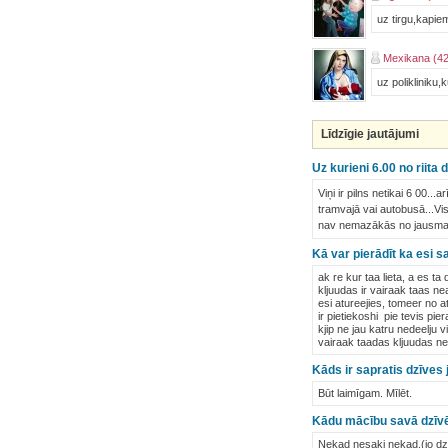
uz tirgu,kapie
Mexikana (42
uz polikliniku,
Līdzīgie jautājumi
Uz kurieni 6.00 no riita 
Viņi ir pilns netikai 6 00...
tramvajā vai autobusā...Vis
nav nemazākās no jausmas,
Kā var pierādīt ka esi s
ak re kur taa lieta, a es ta
kljuudas ir vairaak taas nea
esi atureejies, tomeer no at
ir pietiekoshi pie tevis pie
kjip ne jau katru nedeelju 
vairaak taadas kljuudas nep
Kāds ir sapratis dzīves
Būt laimīgam. Mīlēt.
Kādu mācību savā dzīvē 
Nekad nesaki nekad.(jo dzī