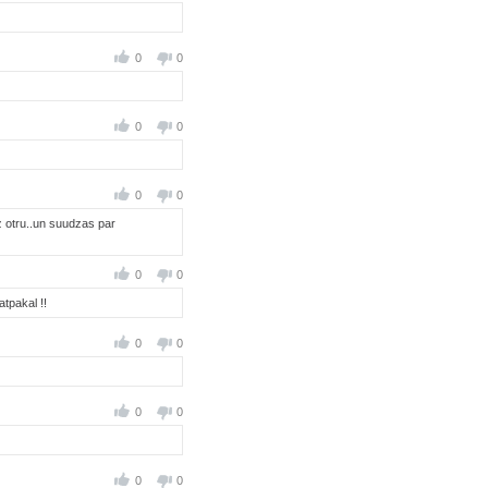
0
0
0
0
0
0
z otru..un suudzas par
0
0
tpakal !!
0
0
0
0
0
0