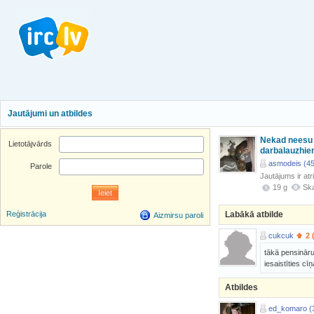
Jautājumi un atbildes
Nekad neesu s
Lietotājvārds
darbalauzhi
asmodeis (45
Parole
Jautājums ir atr
19 g
Ska
Labākā atbilde
Reģistrācija
Aizmirsu paroli
cukcuk
2 
tākā pensināru
iesaistīties c
Atbildes
ed_komaro (