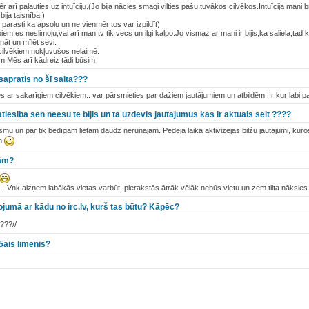
r arī paļauties uz intuīciju.(Jo bija nācies smagi vilties pašu tuvākos cilvēkos.Intuīcija mani b
ija taisnība.)
parasti ka apsolu un ne vienmēr tos var izpildīt)
piem.es neslimoju,vai arī man tv tik vecs un ilgi kalpo.Jo vismaz ar mani ir bijis,ka saliela,tad
nāt un mīlēt sevi.
m cilvēkiem nokļuvušos nelaimē.
em.Mēs arī kādreiz tādi būsim
sapratis no šī saita???
ies ar sakarīgiem cilvēkiem.. var pārsmieties par dažiem jautājumiem un atbildēm. Ir kur labi pa
tiesiba sen neesu te bijis un ta uzdevis jautajumus kas ir aktuals seit ????
smu un par tik bēdīgām lietām daudz nerunājam. Pēdējā laikā aktivizējas bilžu jautājumi, kuro
ām
jām?
....Vnk aizņem labākās vietas varbūt, pierakstās ātrāk vēlāk nebūs vietu un zem tilta nāksies
ojumā ar kādu no irc.lv, kurš tas būtu? Kāpēc?
???//
5ais līmenis?