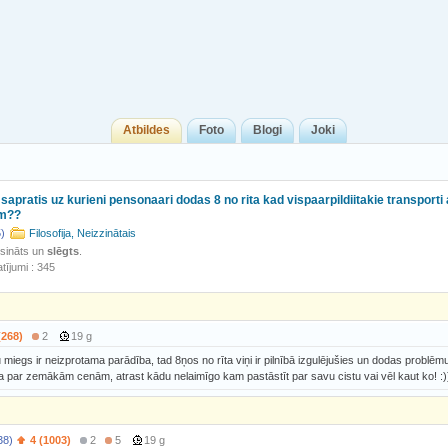
Atbildes
Foto
Blogi
Joki
apratis uz kurieni pensonaari dodas 8 no rita kad vispaarpildiitakie transporti 
em??
)
Filosofija, Neizzinātais
isināts un
slēgts
.
tījumi : 345
(268)
2
19 g
 miegs ir neizprotama parādība, tad 8ņos no rīta viņi ir pilnībā izgulējušies un dodas problēm
īņa par zemākām cenām, atrast kādu nelaimīgo kam pastāstīt par savu cistu vai vēl kaut ko! :)
38)
4 (1003)
2
5
19 g