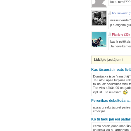
ko tu temē????
houseworx (
nezinu varda "p
p.s afigeno gud
Pianiste (33)
kas ir pelēkai
Ja neveiksmes 
Līdzīgie jautājumi
Kas jūsuprāt ir pats lie
Domāju,ka īstie ^raustītāji^
Ja Lato Lapsa turpinās ra
tik daudz pacietības visu to
Tas viss sākās 90-os gado
ieplūst....te nu esam.
Peronības dubultošanа, t
aizsargreakcija pret paties
emocijas.
Ko tu tādu jau esi padarī
esmu pārāk jauna man šķiet 
un skolā jau nu arīneesmu 