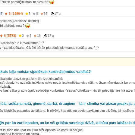
?tu tik pameiģini mani te aizskart
37)
6 (19904)
3
9
66
17 g
elekais kardinals" definiciju
ri atbildeju nea ?
6 (5573)
2
5
16
17 g
s kardināls? :o Neveiksmes? :?
- tad klusēšana. Cilvēki pārāk pieraduši pie manas runāšanas. ^_^
lākais leļļu meistars(pelēkais kardināls)mūsu valdībā?
tikai pēc dauziem gadiem tiks izcelti saulītē.
kstīt-daudz ko uzzināsim.Viens neko nevar ietekmēt-tas viss nāk no ārzemēm-daudz ko e-net
 izlasīt.
s,kas sāka graut rūpnīcas-lobēja konkrētus ^savus^cilvēkus-mēs tik priecājāmies,kā atve
ēla radīšana netā, ģimenē, darbā, draugiem – tā ir slimība vai aizsargreakcija 
ās iekšējās pasaules atklāšanu. Ir cilvēki, kas tēlo no sevis pavisam citu cilvēku, lai noslēpt
jis par ko vari lepoties, un ko vēl gribētu sasniegt dzīvē, lai būtu pats labākais
lai man būtu par kaut ko diži lepoties ko esmu izdarījusi.
nekāda izcilniece un pirmā.