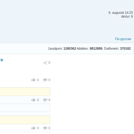
6. augustā 14:23
Aktīvi: 9
По-русски
Jautājumi:
1280362
Atbildes:
8812889
, Dalībnieki:
370182
rp
Ieteikt
0
0
0
0
0
0
0