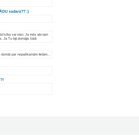
 TĀDU sadara?? :)
dzīvību vai nāvi. Ja mēs abi tam
. Ja Tu biji domājis šādi.
tu domāt par nepatīkamām lietām...
k?!