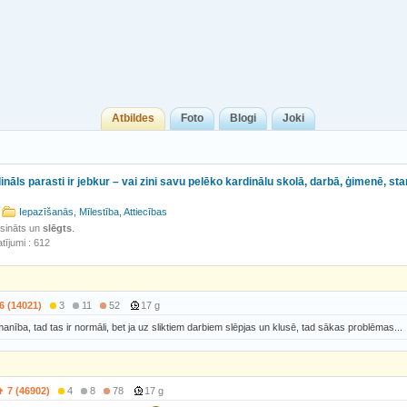
Atbildes
Foto
Blogi
Joki
ināls parasti ir jebkur – vai zini savu pelēko kardinālu skolā, darbā, ģimenē, sta
Iepazīšanās, Mīlestība, Attiecības
isināts un
slēgts
.
tījumi : 612
6 (14021)
3
11
52
17 g
anība, tad tas ir normāli, bet ja uz sliktiem darbiem slēpjas un klusē, tad sākas problēmas...
7 (46902)
4
8
78
17 g