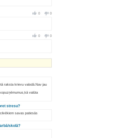
0
0
0
0
ā raksta krievu valodā.Nav jau
r kopuzņēmumus,kā valūta
pret stresu?
u cilvēkiem savas patiesās
 darbā/skolā?