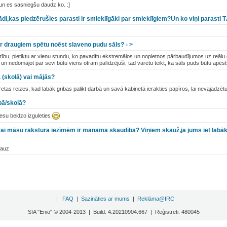
un es sasniegšu daudz ko. :]
tādi,kas piedzērušies parasti ir smieklīgāki par smieklīgiem?Un ko viņi parasti
tu ar draugiem spētu noēst slaveno pudu sāls? - >
ūtību, pietiktu ar vienu stundu, ko pavadītu ekstremālos un nopietnos pārbaudījumos uz reālu 
li un nedomājot par sevi būtu viens otram palīdzējuši, tad varētu teikt, ka sāls puds būtu apēsts
ā (skolā) vai mājās?
retas reizes, kad labāk gribas palikt darbā un savā kabinetā ierakties papīros, lai nevajadzē
bā/skolā?
resu beidzo izguleties
vai māsu rakstura iezīmēm ir manama skaudība? Viņiem skauž,ja jums iet labā
kauz
|
FAQ
|
Sazināties ar mums
|
Reklāma@IRC
SIA "Enio" © 2004-2013 | Build: 4.20210904.667 | Reģistrēti: 480045