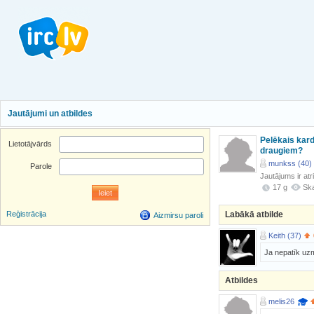
Jautājumi un atbildes
Pelēkais kard
Lietotājvārds
draugiem?
munkss (40)
Parole
Jautājums ir atr
17 g
Ska
Labākā atbilde
Reģistrācija
Aizmirsu paroli
Keith (37)
Ja nepatīk uzm
Atbildes
melis26