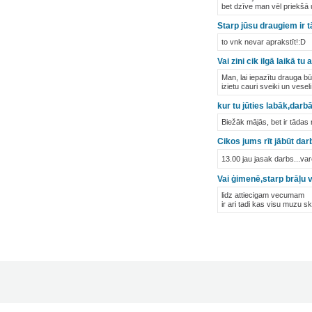
bet dzīve man vēl priekšā 
Starp jūsu draugiem ir 
to vnk nevar aprakstīt!:D
Vai zini cik ilgā laikā 
Man, lai iepazītu drauga b
izietu cauri sveiki un vese
kur tu jūties labāk,darb
Biežāk mājās, bet ir tādas 
Cikos jums rīt jābūt dar
13.00 jau jasak darbs...va
Vai ģimenē,starp brāļu 
lidz attiecigam vecumam
ir ari tadi kas visu muzu s