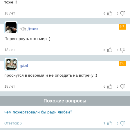
тоже!!!
18 лет
0
0
7
Данила
Перевернуть этот мир :)
18 лет
0
0
6
gabol
проснутся в вовремя и не опоздать на встречу :)
18 лет
0
0
Похожие вопросы
чем пожертвовали бы ради любви?
Ответов:
6
7
0