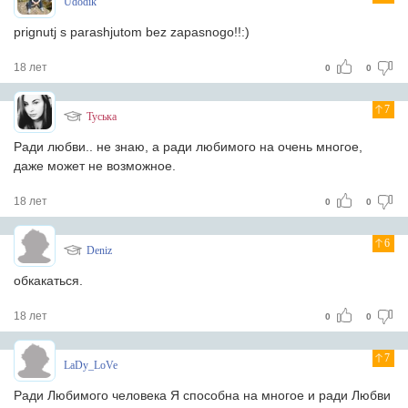
Udodik
prignutj s parashjutom bez zapasnogo!!:)
18 лет
0
0
7
Туська
Ради любви.. не знаю, а ради любимого на очень многое,
даже может не возможное.
18 лет
0
0
6
Deniz
обкакаться.
18 лет
0
0
7
LaDy_LoVe
Ради Любимого человека Я способна на многое и ради Любви