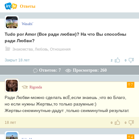
Ответы
Wasabi`
Tudo por Amor (Все ради любви)? На что Вы способны
ради Любви?
Знакомства, Любовь, Отношения
Закрыт 18 лет
2
0
Ответов: 7
Просмотров: 260
7
Rigonda
Ради Любви-можно сделать всЁ,если знаешь ,что во Благо,
но если нужны Жертвы,то только разумные:)
Жертвы-сеюминутные-дадут ,только сеиминутный результат.
18 лет
0
0
4