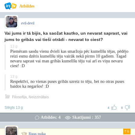
Atbildes
evil-devil
Vai jums ir tā bijis, ka saožat kautko, un nevarat saprast, vai
jums to gribās vai tieši otrādi - nevarat to ciest?
13 g
Piemēram saodu vienu dvieli kas smaržoja pēc kumelīšu tējas, pēdējo
reizi esmu dzēris kumelīšu tēju vairāk nekā pirms 10 gadiem. Tagad
nevaru saprast vai man gribās kumelīšu tēju vai arī es viņu nevaru
ciest! :D
13 g
Respektīvi, no vienas puses gribās uzreiz to tēju, bet no otras puses
baidos ka negaršos! :D
Filosofija, Neizzinātais
Slēgts 13 g
4
0
Atbildes: 4
Skatījumi : 357
6
Rigas puika