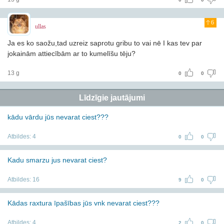
6
ullas
Ja es ko saožu,tad uzreiz saprotu gribu to vai nē
I kas tev par
jokainām attiecībām ar to kumelīšu tēju?
13 g
0
0
Līdzīgie jautājumi
kādu vārdu jūs nevarat ciest???
Atbildes:
4
0
0
Kadu smarzu jus nevarat ciest?
Atbildes:
16
9
0
Kādas raxtura īpašības jūs vnk nevarat ciest???
Atbildes:
4
2
0