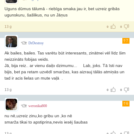
Uguns dūmus tālumā - riebīga smaka jau ir, bet uzreiz gribās
ugunskuru, šašlikus, nu un Jāņus
13 g
0
0
7
DrDestroy
Ak bailes, bailes. Tas varētu būt interesants, zinātnei vēl līdz šim
neizzināts fobijas veids.
Jā, bija reiz.. ar vienu daiļo dzimumu...
Lab, joks. Tā īsti nav
bijis, bet pa retam uzvēdī smaržas, kas aizrauj tālās atmiņās un
tad ir acis lielas un mute vaļā
.
13 g
0
0
6
weronika800
nu nē,uzreiz zinu,ko gribu un ,ko nē
smarža tikai to apstiprina,nevis iesēj šaubas
13 g
0
0