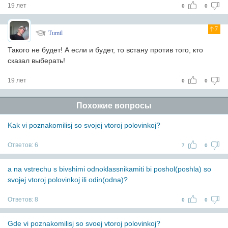
19 лет
0
0
7
Tumil
Такого не будет! А если и будет, то встану против того, кто
сказал выберать!
19 лет
0
0
Похожие вопросы
Kak vi poznakomilisj so svojej vtoroj polovinkoj?
Ответов:
6
7
0
a na vstrechu s bivshimi odnoklassnikamiti bi poshol(poshla) so
svojej vtoroj polovinkoj ili odin(odna)?
Ответов:
8
0
0
Gde vi poznakomilisj so svoej vtoroj polovinkoj?