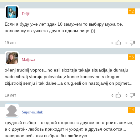
2
Deljfi
Если я буду уже лет эдак 10 замужем то выбиру мужа т.е.
половинку и лучшего друга в одном лице:)))
19 лет
0
0
5
Maijuwa
o4enj trudnij vopros...no esli slozitsja takaja situacija ja dumaju
nado vibratj vtoruju polovinku,v konce koncov ne s drugom
zitj,stroitj semju i tak dalee...a drug,esli on nastojawij on pojmet...
19 лет
0
0
4
Super-muzhik
трудный выбор... с одной стороны с другом не строить семью,
а с другой- любовь приходит и уходит, а друзья остаются...
наверное всё-таки выбрал бы любимую