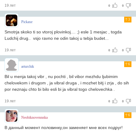
19 лет
0
0
3
Pickaxe
Smotrja skoko ti so vtoroj plovinkoj.... ;) esle 1 mesjac , togda
Ludchij drug.. vsjo ravno ne odin takoj u tebja budet...
19 лет
0
0
6
arturchik
Bil u menja takoj vibr , nu pochti , bil vibor mezhdu ljubimim
chelovekom i drugom , ja vibral druga , i mozhet bitj i zrja , do sih
por neznaju chto bi bilo esli bi ja vibral togo chelovechka .
19 лет
0
0
6
Neobiknovennnka
В данный момент половинку,он заменяет мне всех подруг!