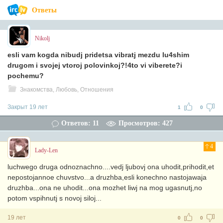
Ответы
Nikolj
esli vam kogda nibudj pridetsa vibratj mezdu lu4shim
drugom i svojej vtoroj polovinkoj?!4to vi viberete?i
pochemu?
Знакомства, Любовь, Отношения
Закрыт 19 лет
1
0
Ответов: 11
Просмотров: 427
4
Lady-Len
luchwego druga odnoznachno....vedj ljubovj ona uhodit,prihodit,et
nepostojannoe chuvstvo...a druzhba,esli konechno nastojawaja
druzhba...ona ne uhodit...ona mozhet liwj na mog ugasnutj,no
potom vspihnutj s novoj siloj...
19 лет
0
0