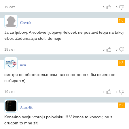
19 лет
0
0
6
Cheetah
Ja za ljubovj. A voobwe ljubjawij 4elovek ne postavit tebja na takoj
vibor. Zadumatsja stoit, dumaju
19 лет
0
0
3
man
смотря по обстоятельствам. так спонтанно я бы ничего не
выбирал =)
19 лет
0
0
2
Anzel4ik
Kone4no svoju vtoroju polovinku!!!! V konce to koncov, ne s
drugom to mne zitj