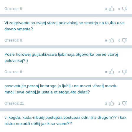
Ответов:
8
3
0
Vi zaigrivaete so svoej vtoroj polovinkoj,ne smotrja na to,4to uze
davno vmeste?
Ответов:
8
0
0
Posle horowej guljanki,vawa ljubimaja otgovorka pered vtoroj
polovinkoj?:)
Ответов:
8
0
0
posovetujte,perenj kotorogo ja ljublju ne mozet vibratj mezdu
mnoj i ewe odnoj,ja ustala ot etogo,4to delatj?
Ответов:
21
2
1
vi kogda, kuda-nibudj postupali,postupali odni ili s drugom?? i kak
bistro noxodili ob6ij jazik so vsemi??