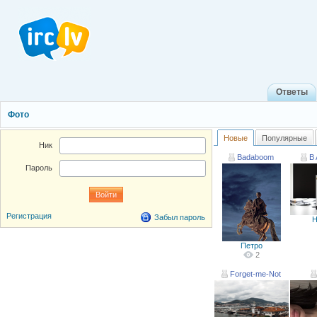
Ответы
Фото
Новые
Популярные
Ник
Badaboom
B 
Пароль
Регистрация
Забыл пароль
Н
Петро
2
Forget-me-Not