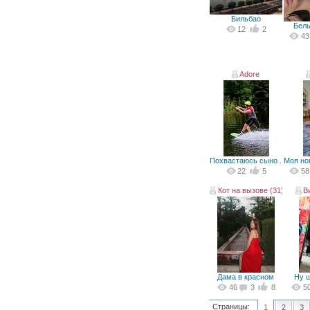
Бильбао
Бел
12
2
43
Adore
Похвастаюсь сыно ...
Моя нов
22
5
58
Кот на вызове (31)
В
Дама в красном
Ну 
46
3
8
5
Страницы:
1
2
3