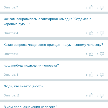
Ответов:
7
3
0
как вам понравилась' авантюрная комедия "Отдамся в
хорошие руки" ?
Ответов:
4
2
0
Какие вопросы чаще всего приходят на ум пьяному человеку?
Ответов:
8
3
0
Когданибудь подводили человека?
Ответов:
4
0
0
Люди, кто знает? (внутри)
Ответов:
11
0
0
В чём предназначения человека?