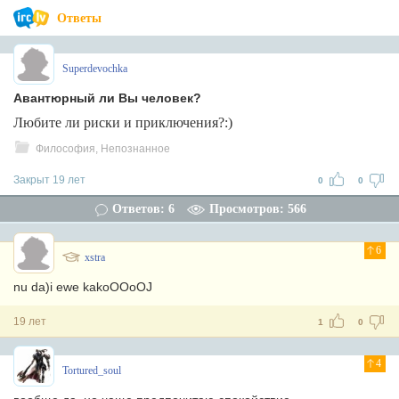
Ответы
Superdevochka
Авантюрный ли Вы человек?
Любите ли риски и приключения?:)
Философия, Непознанное
Закрыт 19 лет
0
0
Ответов: 6
Просмотров: 566
6
xstra
nu da)i ewe kakoOOoOJ
19 лет
1
0
4
Tortured_soul