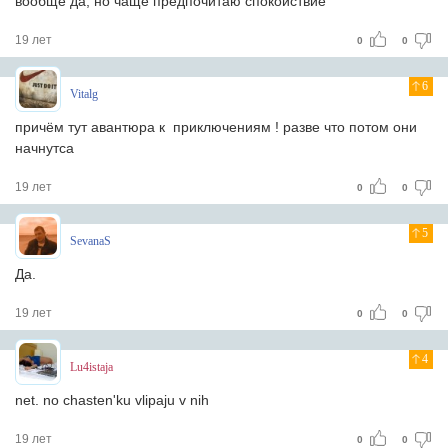
вообще да, но чаще предпочитаю спокойствие
19 лет
0
0
6
Vitalg
причём тут авантюра к приключениям ! разве что потом они
начнутса
19 лет
0
0
5
SevanaS
Да.
19 лет
0
0
4
Lu4istaja
net. no chasten'ku vlipaju v nih
19 лет
0
0