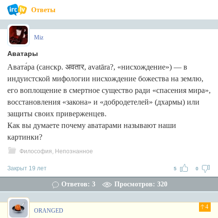
Ответы
Miz
Аватары
Авата́ра (санскр. अवतार, avatāra?, «нисхождение») — в
индуистской мифологии нисхождение божества на землю,
его воплощение в смертное существо ради «спасения мира»,
восстановления «закона» и «добродетелей» (дхармы) или
защиты своих приверженцев.
Как вы думаете почему аватарами называют наши
картинки?
Философия, Непознанное
Закрыт 19 лет
5
0
Ответов: 3
Просмотров: 320
4
ORANGED