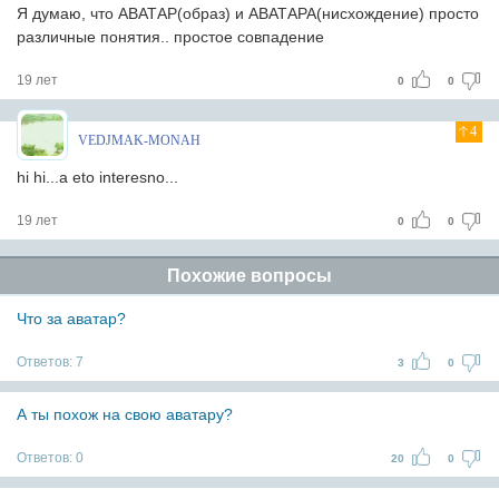
Я думаю, что АВАТАР(образ) и АВАТАРА(нисхождение) просто
различные понятия.. простое совпадение
19 лет
0
0
4
VEDJMAK-MONAH
hi hi...a eto interesno...
19 лет
0
0
Похожие вопросы
Что за аватар?
Ответов:
7
3
0
А ты похож на свою аватару?
Ответов:
0
20
0