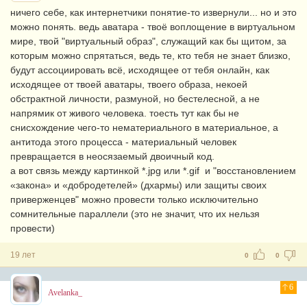
ничего себе, как интернетчики понятие-то извернули... но и это
можно понять. ведь аватара - твоё воплощение в виртуальном
мире, твой "виртуальный образ", служащий как бы щитом, за
которым можно спрятаться, ведь те, кто тебя не знает близко,
будут ассоциировать всё, исходящее от тебя онлайн, как
исходящее от твоей аватары, твоего образа, некоей
обстрактной личности, размуной, но бестелесной, а не
напрямик от живого человека. тоесть тут как бы не
снисхождение чего-то нематериального в материальное, а
антитода этого процесса - материальный человек
превращается в неосязаемый двоичный код.
а вот связь между картинкой *.jpg или *.gif и "восстановлением
«закона» и «добродетелей» (дхармы) или защиты своих
приверженцев" можно провести только исключительно
сомнительные параллели (это не значит, что их нельзя
провести)
19 лет
0
0
6
Avelanka_