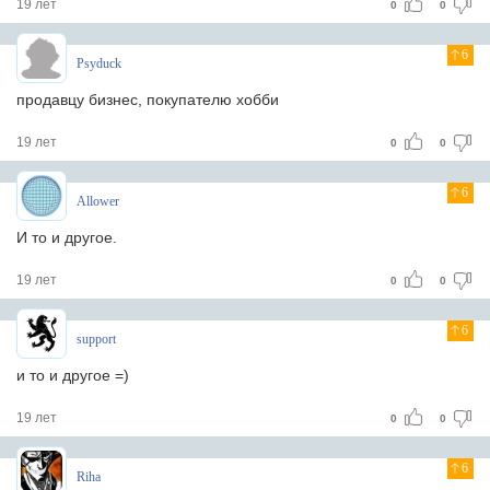
19 лет
0
0
6
Psyduck
продавцу бизнес, покупателю хобби
19 лет
0
0
6
Allower
И то и другое.
19 лет
0
0
6
support
и то и другое =)
19 лет
0
0
6
Riha