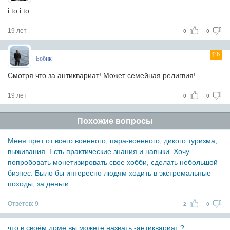
i to i to
19 лет
0
0
6
Бобик
Смотря что за антиквариат! Может семейная религвия!
19 лет
0
0
Похожие вопросы
Меня прет от всего военного, пара-военного, дикого туризма,
выживания. Есть практические знания и навыки. Хочу
попробовать монетизировать свое хобби, сделать небольшой
бизнес. Было бы интересно людям ходить в экстремальные
походы, за деньги
Ответов:
9
2
0
что в своём доме вы можете назвать -антиквариат ?