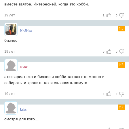
вместе взятое. Интересней, когда это хобби.
19 лет
1
0
5
KoJlbka
бизнес
19 лет
0
0
2
Ridik
атиквариат ето и бизнес и хобби так как ето можно и
собирать и хранить так и сплавлять комуто
19 лет
0
0
7
kekc
смотря для кого....