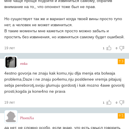
мне чаще проще подойти и извиниться самому, обратив
внимание на то,, что опонент тоже был не прав.
Но существует так же и вариант когда твоей вины просто тупо
нет, а человек не может извиниться.
В такие моменты мне кажеться просто можно забыть и
простить без извинения, но извиняться самому будет ошибкой.
19 лет
1
0
3
emka
4estno govorja ne znaju kak komu,nju dlja menja eta bolwaja
problema,Daze i ne znaju po4emu,nju posldenee vremja pitajusj
sebja pereborotj,svoju glumuju gordostj i kak mozno 4awe govoritj
prosti,kogda ja kone4no ne prava
19 лет
1
0
5
PhoeniXa
да нет, не сложно особо, если знаю, что есть смысл говорить