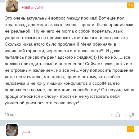
6
WildLadyWolf
Это очень актуальный вопрос между прочим! Вот еще пол
года назад для меня сказать слово - прости, было практически
не реально!!! Ну ничего не могла с собой поделать, язык
упорно отказывался произносить ети гласные и согласные:)
Сколько из-за етого было проблем!!! Меня обаиняли в
излишней гордости, черствости и стервозности!!! И даже
пытались присвоить ранг адского исчадия:))) Но но но......все
должно приходить само и постепенно! Сейчас я уже , хоть и с
не огромным желанием, но все же...могу попросить прощения
даже если считаю, что права, просто потому, что люблю
человечка и не хочу лишних конфликтов и ссор!И за ето
родившееся во мне, понимание, спасибо ему! Он научил меня
проще относится к слову - прости и не чувствовать себя
униженой роизнося это слово вслух!
19 лет
0
0
2
puma