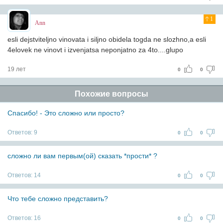
1
Ann
esli dejstviteljno vinovata i siljno obidela togda ne slozhno,a esli
4elovek ne vinovt i izvenjatsa neponjatno za 4to....glupo
19 лет
0
0
Похожие вопросы
Спасибо! - Это сложно или просто?
Ответов:
9
0
0
сложно ли вам первым(ой) сказать *прости* ?
Ответов:
14
0
0
Что тебе сложно представить?
Ответов:
16
0
0