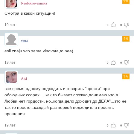
6
Neobiknovennnka
Смотря в какой ситуации!
19 лет
0
0
6
xstra
esli znaju wto sama vinovata,to nea)
19 лет
0
0
6
Aisi
все время одному подходить и говорить "прости" при
обоюдных ссорах.....как то бывает сложно,понимаю что в
Любви нет гордости, но..когда дело доходит до ДЕЛА"...это не
так то просто...каждый раз первой подходить и просить
прощения.
19 лет
0
0