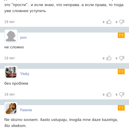
это "прости".. и если знаю, что неправа. а если права, то тогда
уже сложнее уступить
19 лет
0
0
6
juser
не сложно
19 лет
0
0
5
Vitalyj
без проблем
19 лет
0
0
3
Panterita
Ne slozno sovsem. 4asto ustupaju, inogda mne daze kazetsja,
4to sliwkom.