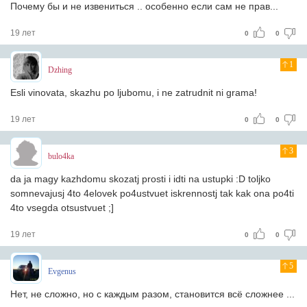
Почему бы и не извениться .. особенно если сам не прав...
19 лет
0
0
1
Dzhing
Esli vinovata, skazhu po ljubomu, i ne zatrudnit ni grama!
19 лет
0
0
3
bulo4ka
da ja magy kazhdomu skozatj prosti i idti na ustupki :D toljko
somnevajusj 4to 4elovek po4ustvuet iskrennostj tak kak ona po4ti
4to vsegda otsustvuet ;]
19 лет
0
0
5
Evgenus
Нет, не сложно, но с каждым разом, становится всё сложнее ...