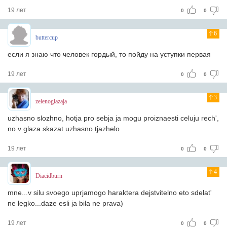
19 лет
0
0
6
buttercup
если я знаю что человек гордый, то пойду на уступки первая
19 лет
0
0
3
zelenoglazaja
uzhasno slozhno, hotja pro sebja ja mogu proiznaesti celuju rech',
no v glaza skazat uzhasno tjazhelo
19 лет
0
0
4
Diacidburn
mne...v silu svoego uprjamogo haraktera dejstvitelno eto sdelat'
ne legko...daze esli ja bila ne prava)
19 лет
0
0