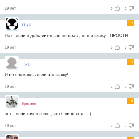
19 лет
0
0
4
EDyK
Нет , если я действительно не прав , то я и скажу - ПРОСТИ
19 лет
0
0
4
_SvE_
Я не сломаюсь если это скажу!
19 лет
0
0
6
Кристина
нет... если точно знаю , что я виновата... :)
19 лет
0
0