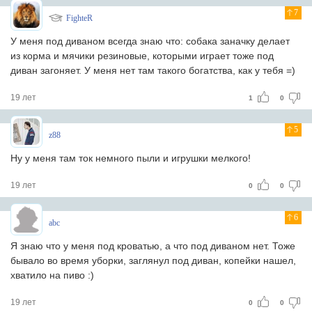
7
FighteR
У меня под диваном всегда знаю что: собака заначку делает
из корма и мячики резиновые, которыми играет тоже под
диван загоняет. У меня нет там такого богатства, как у тебя =)
19 лет
1
0
5
z88
Ну у меня там ток немного пыли и игрушки мелкого!
19 лет
0
0
6
abc
Я знаю что у меня под кроватью, а что под диваном нет. Тоже
бывало во время уборки, заглянул под диван, копейки нашел,
хватило на пиво :)
19 лет
0
0