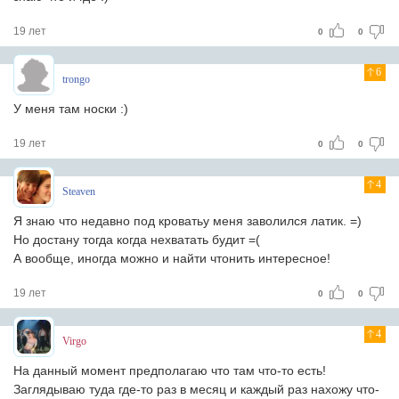
19 лет
0
0
6
trongo
У меня там носки :)
19 лет
0
0
4
Steaven
Я знаю что недавно под кроватьу меня заволился латик. =)
Но достану тогда когда нехватать будит =(
А вообще, иногда можно и найти чтонить интересное!
19 лет
0
0
4
Virgo
На данный момент предполагаю что там что-то есть!
Заглядываю туда где-то раз в месяц и каждый раз нахожу что-