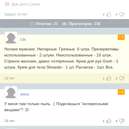
Дом, дети, Семья
Закрыт 19 лет
0
0
Ответов: 25
Просмотров: 236
4
Lilit
Ноские мужские. Непарные. Грязные. 6 штук. Презервативы
использованные - 2 штуки. Неиспользованные - 10 штук.
Стринги женские, давно потярянные. Крем для рук Gosh - 1
штука. Крем для тела Shiseido - 1 шт. Расческа - 1шт. Все.
19 лет
1
0
6
antoxz
У меня там только пыль. :( Поделишься "интересными
вещами"? :D
19 лет
1
0