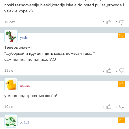
noski raznocvetnije,bleski,kotorije iskala do poteri pul'sa,provoda i
vsjakije kopejki)
19 лет
0
0
6
yosha
Теперь знаем!
"...уборкой и ндмал пднть коват. помести там.. "
сам понял, что написал?:Э
19 лет
0
0
6
utk-am
у меня под кроватью ковёр!
19 лет
0
0
3
X-103