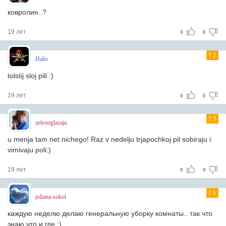
ковролин..?
19 лет
0
0
2
Haliv
tolstij sloj pili :)
19 лет
0
0
3
zelenoglazaja
u menja tam net nichego! Raz v nedelju trjapochkoj pil sobiraju i
vimivaju poli:)
19 лет
0
0
6
juliana-sokol
каждую неделю делаю генеральную уборку комнаты.. так что
знаю что и где :)