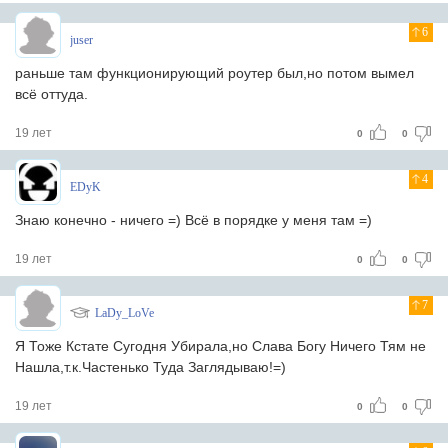
6
juser
раньше там функционирующий роутер был,но потом вымел
всё оттуда.
19 лет
0
0
4
EDyK
Знаю конечно - ничего =) Всё в порядке у меня там =)
19 лет
0
0
7
LaDy_LoVe
Я Тоже Кстате Сугодня Убирала,но Слава Богу Ничего Тям не
Нашла,т.к.Частенько Туда Заглядываю!=)
19 лет
0
0