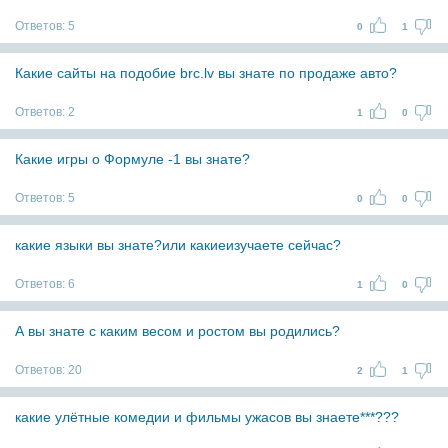
Ответов:
5
0
1
Какие сайты на подобие brc.lv вы знате по продаже авто?
Ответов:
2
1
0
Какие игры о Формуле -1 вы знате?
Ответов:
5
0
0
какие языки вы знате?или какиеизучаете сейчас?
Ответов:
6
1
0
А вы знате с каким весом и ростом вы родились?
Ответов:
20
2
1
какие улётные комедии и фильмы ужасов вы знаете***???