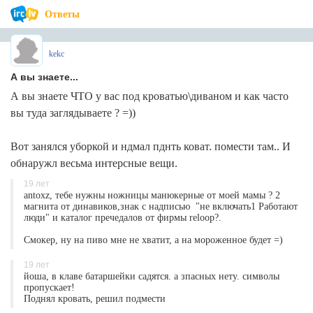
Ответы
kekc
А вы знаете...
А вы знаете ЧТО у вас под кроватью\диваном и как часто
вы туда заглядываете ? =))
Вот занялся уборкой и ндмал пднть коват. помести там.. И
обнаружл весьма интерсные вещи.
19 лет
antoxz, тебе нужны ножницы манюкерные от моей мамы ? 2
магнита от динавиков,знак с надписью "не включать1 Работают
люди" и каталог пречедалов от фирмы reloop?.
Смокер, ну на пиво мне не хватит, а на мороженное будет =)
19 лет
йоша, в клаве батаршейки садятся. а зпасных нету. символы
пропускает!
Поднял кровать, решил подмести