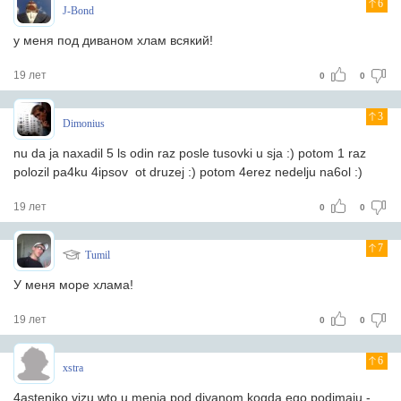
6
J-Bond
у меня под диваном хлам всякий!
19 лет
0
0
3
Dimonius
nu da ja naxadil 5 ls odin raz posle tusovki u sja :) potom 1 raz
polozil pa4ku 4ipsov ot druzej :) potom 4erez nedelju na6ol :)
19 лет
0
0
7
Tumil
У меня море хлама!
19 лет
0
0
6
xstra
4astenjko vizu wto u menja pod divanom kogda ego podimaju -