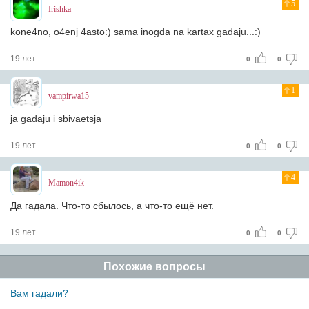
5
Irishka
kone4no, o4enj 4asto:) sama inogda na kartax gadaju...:)
19 лет
0
0
1
vampirwa15
ja gadaju i sbivaetsja
19 лет
0
0
4
Mamon4ik
Да гадала. Что-то сбылось, а что-то ещё нет.
19 лет
0
0
Похожие вопросы
Вам гадали?