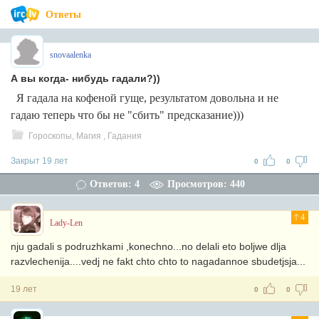
Ответы
snovaalenka
А вы когда- нибудь гадали?))
Я гадала на кофеной гуще, результатом довольна и не
гадаю теперь что бы не "сбить" предсказание)))
Гороскопы, Магия , Гадания
Закрыт 19 лет
0
0
Ответов: 4
Просмотров: 440
4
Lady-Len
nju gadali s podruzhkami ,konechno...no delali eto boljwe dlja
razvlechenija....vedj ne fakt chto chto to nagadannoe sbudetjsja...
19 лет
0
0