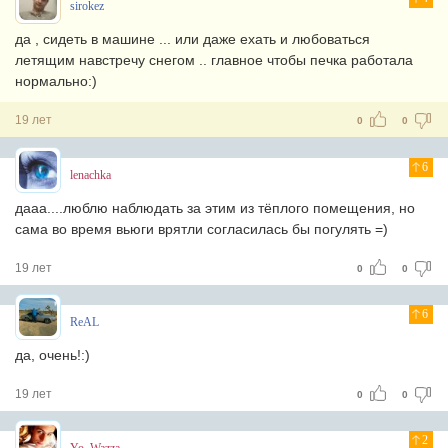
sirokez
да , сидеть в машине ... или даже ехать и любоваться
летящим навстречу снегом .. главное чтобы печка работала
нормально:)
19 лет
0
0
6
lenachka
дааа....люблю наблюдать за этим из тёплого помещения, но
сама во время вьюги врятли согласилась бы погулять =)
19 лет
0
0
6
ReAL
да, очень!:)
19 лет
0
0
2