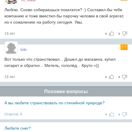
Yo_Wazza
Люблю. Сново собираешься покататся? :) Составил-бы тебе
компанию и тоже вместил-бы парочку человек в свой агрегат,
но к сожалению на работу сегодня. Увы.
19 лет
0
0
7
kekc
Вот только что странствовал... Дошел до магазина, купил
сигарет и обратно... Метель, гололёд... Круто =))
19 лет
0
0
Похожие вопросы
А вы любите странствовать по стихийной природе?
Ответов:
9
4
0
Любите снег?