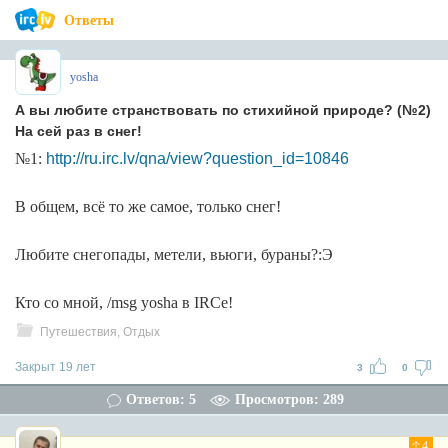
Ответы
yosha
А вы любите странствовать по стихийной природе? (№2)
На сей раз в снег!
№1:
http://ru.irc.lv/qna/view?question_id=10846
В общем, всё то же самое, только снег!
Любите снегопады, метели, вьюги, бураны?:Э
Кто со мной, /msg yosha в IRCe!
Путешествия, Отдых
Закрыт 19 лет
3
0
Ответов: 5
Просмотров: 289
4