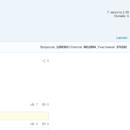
7. августа 1:39
Онлайн: 0
Latviski
Вопросов:
1280363
Ответов:
8812894
, Участников:
370182
Поделиться
0
7
0
0
0