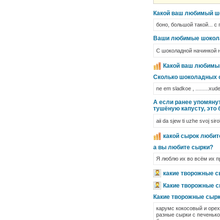
Какой ваш любимый ш
боно, большой такой... с
Ваши любимые шокол
С шоколадной начинкой 
Какой ваш любимы
Сколько шоколадных с
ne em sladkoe , .........xude
А если ранее упомяну
тушёную капусту, это 
aii da sjew ti uzhe svoj si
какой сырок любит
а вы любите сырки?
Я люблю их во всём их п
какие творожные 
Какие творожные 
Какие творожные сыр
карумс кокосовый и оре
разные сырки с печенько