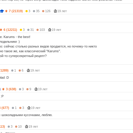
7 (21319)
3
35
126
19 лет
6 (12211)
3
31
103
19 лет
е. Karums - the best!
лодильнике :)
о: сейчас столько разных видов продается, но почему-то никто
но такое же, как классический "Karums".
кой-то суперсекретный рецепт?
(1289)
1
6
19 лет
lad :D
)
3 (638)
3
9
19 лет
 :P
3 (677)
1
3
19 лет
 шоколадными кусочками, люблю.
113)
3
10
19 лет