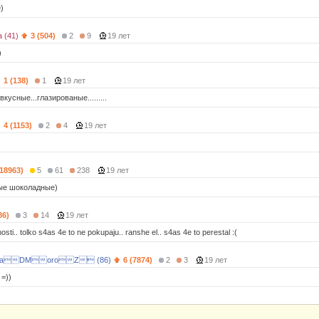
)
 (41)
3 (504)
2
9
19 лет
)
1 (138)
1
19 лет
кусные...глазированые.........
4 (1153)
2
4
19 лет
(18963)
5
61
238
19 лет
ые шоколадные)
86)
3
14
19 лет
snosti.. tolko s4as 4e to ne pokupaju.. ranshe el.. s4as 4e to perestal :(
aDMoroZ (86)
6 (7874)
2
3
19 лет
=))