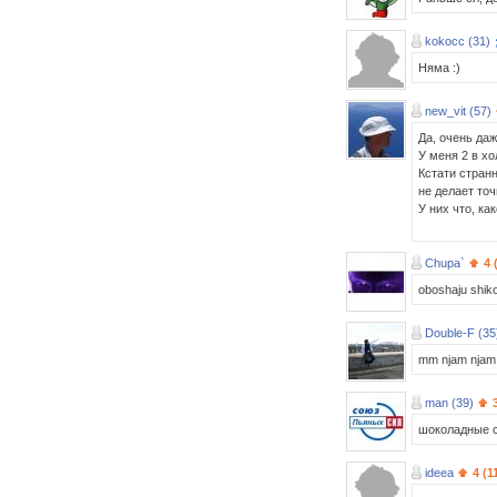
kokocc (31)
Няма :)
new_vit (57)
Да, очень даж
У меня 2 в хо
Кстати странн
не делает точ
У них что, ка
Chupa`
4 
oboshaju shiko
Double-F (35
mm njam njam
man (39)
шоколадные с
ideea
4 (1