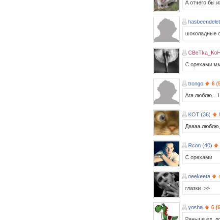
А отчего бы и
hasbeendele
шоколадные с 
CBeTka_KoH
С орехами мм
trongo
6 (
Ага люблю...
KOT (36)
Даааа люблю,
Rcon (40)
С орехами
neekeeta
глазки :>>
yosha
6 (
Раньше ел, до