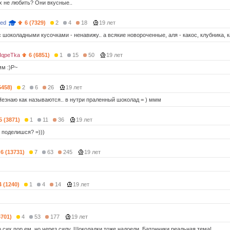
х не любить? Они вкусные..
ted
6 (7329)
2
4
18
19 лет
шоколадными кусочками - ненавижу.. а всякие новороченные, аля - какос, клубника, ка
qpeTka
6 (6851)
1
15
50
19 лет
м :)P~
5458)
2
6
26
19 лет
 Незнаю как называются.. в нутри праленный шоколад = ) ммм
5 (3871)
1
11
36
19 лет
 поделишся? =)))
6 (13731)
7
63
245
19 лет
4 (1240)
1
4
14
19 лет
6701)
4
53
177
19 лет
 сих пор ем, но через силу. Шоколадки тоже надоели. Батончики реальная тема!