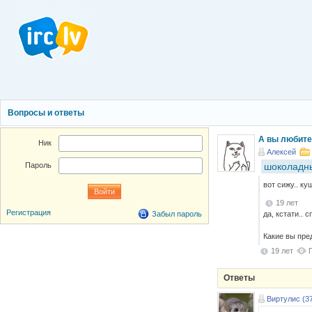
Вопросы и ответы
А вы любит
Ник
Алексей
шоколадн
Пароль
вот сижу.. ку
19 лет
Регистрация
да, кстати.. с
Забыл пароль
Какие вы пре
19 лет
Ответы
Виртулис (3