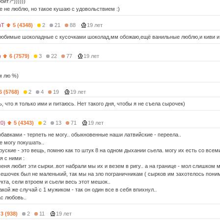
бит?*))))))
е не люблю, но такое кушаю с удовольствием :)
hT
5 (4348)
2
21
88
19 лет
юбимые шоколадные с кусочками шоколад,мм обожаю,ещё ванильные люблю,и киви и
)
6 (7579)
3
22
77
19 лет
м лю %)
6 (5768)
2
4
19
19 лет
, что я только ими и питаюсь. Нет такого дня, чтобы я не съела сырочек)
20)
5 (4343)
2
13
71
19 лет
бавками - терпеть не могу.. обыкновенные наши латвийские - переела..
е могу покушать..
руские - это вещь, помню как то штук 8 на одном дыхании сьела. могу их есть со всем
я с ними :
еня любит эти сырки..вот набрали мы их и везем в ригу.. а на границе - мол слишком 
 мешочек был не маленький, так мы на зло пограничникам ( сырков им захотелось пони
кта, сели втроем и сьели весь этот мешок..
акой же случай с 1 мужиком - так он один все в себя впихнул..
ас любовь..
3 (938)
2
11
19 лет