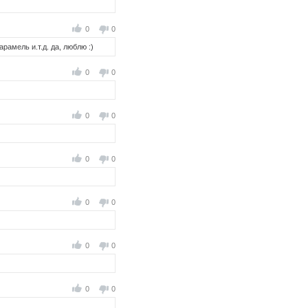
0
0
рамель и.т.д. да, люблю :)
0
0
0
0
0
0
0
0
0
0
0
0