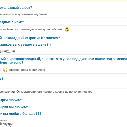
околадный сырок?
 печенькой и кусочками клубники
адные сырки?
не люблю, а с шоколадной глазурью обожаю
й шоколадный сырок из Karumsov?
ырков вы съедаете в день?:)
ju)))))))))))
тый сырок(шоколадный, а не тот, что у вас под диваном валяется) замеш
будет вкусно?
rok
stuxnet, poka bude6 zdatj
е?
роявлении! От глазировоного нежного крема до вонючих носков!
сырки любите?
сырки вы любите?
ки вы любите больше???
ховый
й внутри