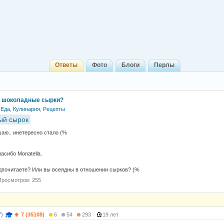
Ответы
Фото
Блоги
Перлы
е шоколадные сырки?
Еда, Кулинария, Рецепты
ый сырок
шаю.. инетересно стало (%
пасибо Monatella.
дпочитаете? Или вы всеядны в отношении сырков? (%
Просмотров: 255
7)
7 (35108)
6
54
293
19 лет