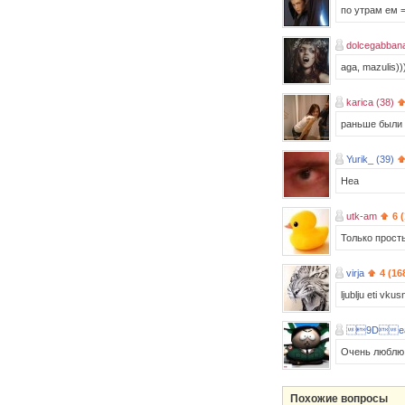
по утрам ем =
dolcegabbana
aga, mazulis))
karica (38)
раньше были в
Yurik_ (39)
Неа
utk-am
6 
Только прост
virja
4 (16
ljublju eti vku
9De
Очень люблю 
Похожие вопросы