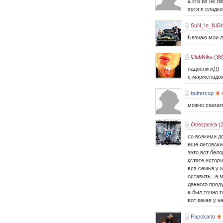
а кто их не лю
хотя я сладко
SuN_In_NiG
Незнаю мои л
ClubNika (38
надоели ж)))
с мармеладо
buttercup
можно сказать
Obezjanka (
со всякими до
еще литовски
зато вот бело
кстате истори
вся семья у м
оставить.. а
данного проду
а был точно т
вот какая у н
Papokarlo