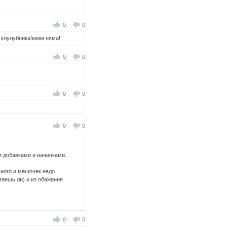
0
0
 клулубника!ммм няма!
0
0
0
0
0
0
и добавками и начинками..
много и мешочек надо
маешь ли) и из обажания
0
0