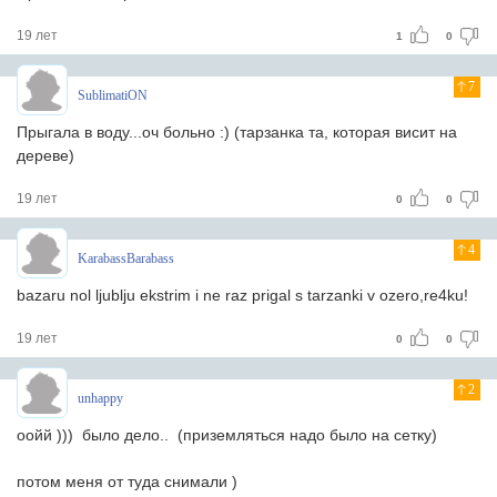
19 лет
1
0
7
SublimatiON
Прыгала в воду...оч больно :) (тарзанка та, которая висит на
дереве)
19 лет
0
0
4
KarabassBarabass
bazaru nol ljublju ekstrim i ne raz prigal s tarzanki v ozero,re4ku!
19 лет
0
0
2
unhappy
оойй ))) было дело.. (приземляться надо было на сетку)
потом меня от туда снимали )