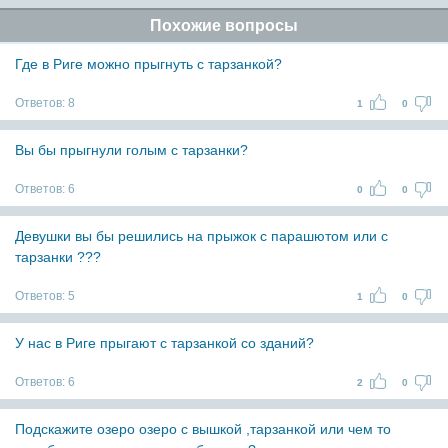
Похожие вопросы
Где в Риге можно прыгнуть с тарзанкой?
Ответов:
8
1
0
Вы бы прыгнули голым с тарзанки?
Ответов:
6
0
0
Девушки вы бы решились на прыжок с парашютом или с
тарзанки ???
Ответов:
5
1
0
У нас в Риге прыгают с тарзанкой со зданий?
Ответов:
6
2
0
Подскажите озеро озеро с вышкой ,тарзанкой или чем то