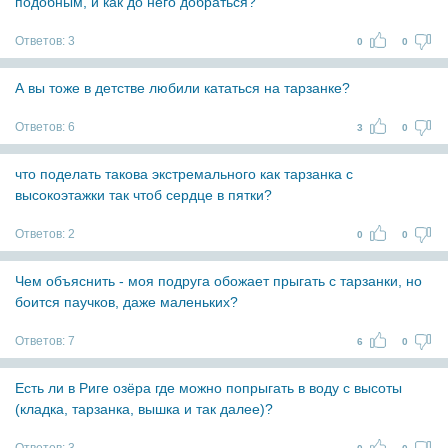
подобным, и как до него добраться?
Ответов:
3
0
0
А вы тоже в детстве любили кататься на тарзанке?
Ответов:
6
3
0
что поделать такова экстремального как тарзанка с
высокоэтажки так чтоб сердце в пятки?
Ответов:
2
0
0
Чем объяснить - моя подруга обожает прыгать с тарзанки, но
боится паучков, даже маленьких?
Ответов:
7
6
0
Есть ли в Риге озёра где можно попрыгать в воду с высоты
(кладка, тарзанка, вышка и так далее)?