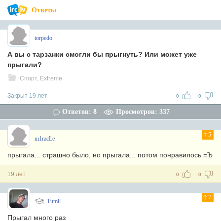
Ответы
torpedo
А вы с тарзанки смогли бы прыгнуть? Или может уже
прыгали?
Спорт, Extreme
Закрыт 19 лет
0
0
Ответов: 8
Просмотров: 337
5
m1racLe
прыгала... страшно было, но прыгала... потом понравилось =Ъ
19 лет
0
0
7
Tumil
Прыгал много раз