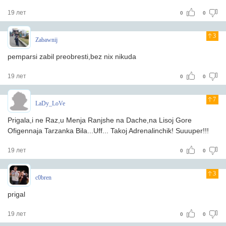
19 лет
0
0
3
Zabawnij
pemparsi zabil preobresti,bez nix nikuda
19 лет
0
0
7
LaDy_LoVe
Prigala,i ne Raz,u Menja Ranjshe na Dache,na Lisoj Gore
Ofigennaja Tarzanka Bila...Uff...
Takoj Adrenalinchik! Suuuper!!!
19 лет
0
0
3
c0bren
prigal
19 лет
0
0