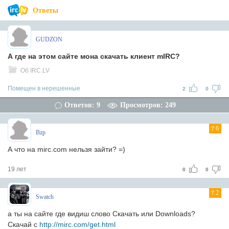
Ответы
GUDZON
А где на этом сайте мона скачать клиент mIRC?
Об IRC.LV
Помещен в нерешенные
2
0
Ответов: 9
Просмотров: 249
6
Bzp
А что на mirc.com нельзя зайти? =)
19 лет
0
0
2
Swatch
а ты на сайте где видиш слово Скачать или Downloads?
Скачай с
http://mirc.com/get.html