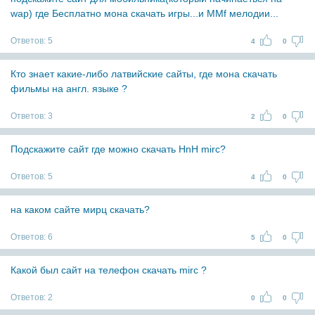
wap) где Бесплатно мона скачать игры...и MMf мелодии...
Ответов:
5
4
0
Кто знает какие-либо латвийские сайты, где мона скачать
фильмы на англ. языке ?
Ответов:
3
2
0
Подскажите сайт где можно скачать HnH mirc?
Ответов:
5
4
0
на каком сайте мирц скачать?
Ответов:
6
5
0
Какой был сайт на телефон скачать mirc ?
Ответов:
2
0
0