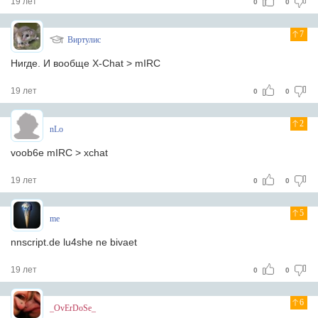
19 лет
0
0
7
Виртулис
Нигде. И вообще X-Chat > mIRC
19 лет
0
0
2
nLo
voob6e mIRC > xchat
19 лет
0
0
5
me
nnscript.de lu4she ne bivaet
19 лет
0
0
6
_OvErDoSe_