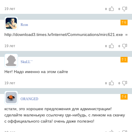
19 лет
0
0
6
Rcon
http://download3.times.lv/Internet/Communications/mirc621.exe =)
19 лет
0
0
1
SkuLL``
Нет! Надо именно на этом сайте
19 лет
0
0
4
ORANGED
кстати, это хорошее предложения для администрации!
сделайте маленькую ссылочку где-нибудь, с линком на скачку
с оффициального сайта! очень даже полезно!