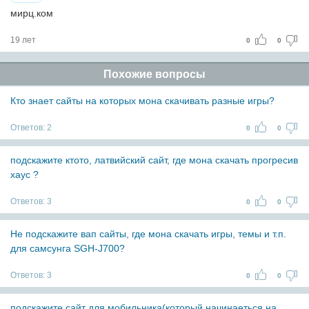
мирц.ком
19 лет
0
0
Похожие вопросы
Кто знает сайты на которых мона скачивать разные игры?
Ответов:
2
0
0
подскажите ктото, латвийский сайт, где мона скачать прогресив
хаус ?
Ответов:
3
0
0
Не подскажите вап сайты, где мона скачать игры, темы и т.п.
для самсунга SGH-J700?
Ответов:
3
0
0
подскажите сайт для мобильника(который начинаеться на