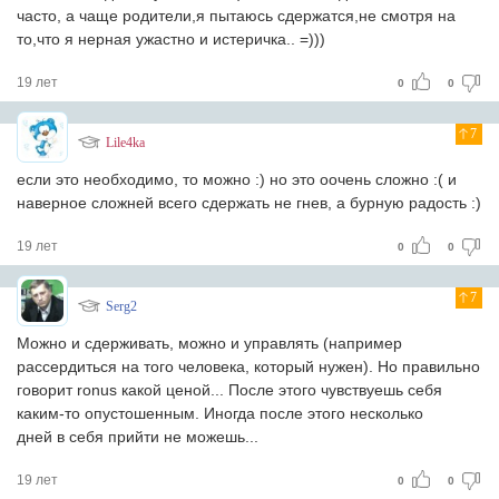
часто, а чаще родители,я пытаюсь сдержатся,не смотря на
то,что я нерная ужастно и истеричка.. =)))
19 лет
0
0
7
Lile4ka
если это необходимо, то можно :) но это оочень сложно :( и
наверное сложней всего сдержать не гнев, а бурную радость :)
19 лет
0
0
7
Serg2
Можно и сдерживать, можно и управлять (например
рассердиться на того человека, который нужен). Но правильно
говорит ronus какой ценой... После этого чувствуешь себя
каким-то опустошенным. Иногда после этого несколько
дней в себя прийти не можешь...
19 лет
0
0