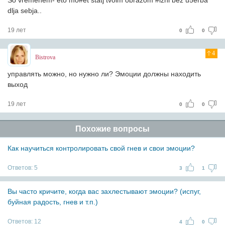
So vremenem- eto mo#et statj tvoim obrazom #izni bez u5erba
dlja sebja..
19 лет
0
0
4
Bistrova
управлять можно, но нужно ли? Эмоции должны находить
выход
19 лет
0
0
Похожие вопросы
Как научиться контролировать свой гнев и свои эмоции?
Ответов:
5
3
1
Вы часто кричите, когда вас захлестывают эмоции? (испуг,
буйная радость, гнев и т.п.)
Ответов:
12
4
0