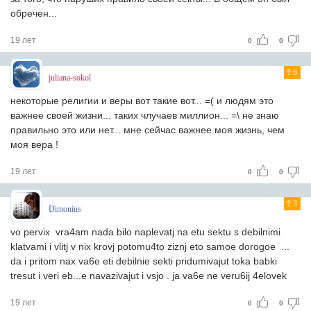
обречен...
19 лет
0
0
6
juliana-sokol
некоторые религии и веры вот такие вот... =( и людям это
важнее своей жизни... таких члучаев миллион... =\ не знаю
правильно это или нет... мне сейчас важнее моя жизнь, чем
моя вера !
19 лет
0
0
3
Dimonius
vo pervix vra4am nada bilo naplevatj na etu sektu s debilnimi
klatvami i vlitj v nix krovj potomu4to ziznj eto samoe dorogoe ...
da i pritom nax va6e eti debilnie sekti pridumivajut toka babki
tresut i veri eb...e navazivajut i vsjo . ja va6e ne veru6ij 4elovek
19 лет
0
0