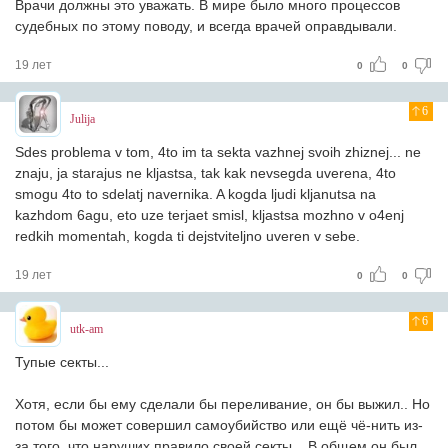
Врачи должны это уважать. В мире было много процессов
судебных по этому поводу, и всегда врачей оправдывали.
19 лет
0
0
6
Julija
Sdes problema v tom, 4to im ta sekta vazhnej svoih zhiznej... ne
znaju, ja starajus ne kljastsa, tak kak nevsegda uverena, 4to
smogu 4to to sdelatj navernika. A kogda ljudi kljanutsa na
kazhdom 6agu, eto uze terjaet smisl, kljastsa mozhno v o4enj
redkih momentah, kogda ti dejstviteljno uveren v sebe.
19 лет
0
0
6
utk-am
Тупые секты...
Хотя, если бы ему сделали бы переливание, он бы выжил.. Но
потом бы может совершил самоубийство или ещё чё-нить из-
за того, что наруших правило своей секты... В общем он был