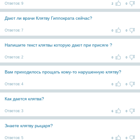
Ответов:
9
2
0
Дают ли врачи Клятву Гиппократа сейчас?
Ответов:
7
0
0
Напишите текст клятвы которую дают при присяге ?
Ответов:
2
0
0
Вам приходилось прощать кому-то нарушенную клятву?
Ответов:
4
0
0
Как дается клятва?
Ответов:
3
6
0
Знаете клятву рыцаря?
Ответов:
5
0
0