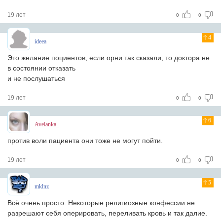
19 лет
0
0
4
ideea
Это желание поциентов, если орни так сказали, то доктора не
в состоянии отказать
и не послушаться
19 лет
0
0
6
Avelanka_
против воли пациента они тоже не могут пойти.
19 лет
0
0
5
mklnz
Всё очень просто. Некоторые религиозные конфессии не
разрешают себя оперировать, переливать кровь и так далие.