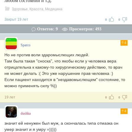
любом состоянии и т.д.
Здоровье, Красота, Медицина
Закрыт 19 лет
0
0
Ответов: 9
Просмотров: 493
4
Sparco
Но не против воли здаромыслющих людей.
Там была такая "сноска", что якобы если у человека вера
отрицательна к какому-то хирургическому действию, то врач
не может делать :( Это уже нарушение прав человека :)
Если пациент находится в "нездавомыслющем" состояние, то
можно применять силу %))
19 лет
0
0
4
dushka
значит ей ненужен был муж, а скончалась типа отмазка он
умер значит и я умру =)))))