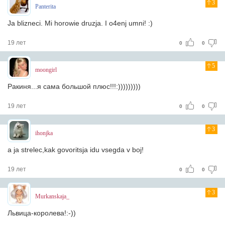
3
Panterita
Ja blizneci. Mi horowie druzja. I o4enj umni! :)
19 лет
0
0
5
moongirl
Ракиня...я сама большой плюс!!!:)))))))))
19 лет
0
0
3
ihonjka
a ja strelec,kak govoritsja idu vsegda v boj!
19 лет
0
0
3
Murkanskaja_
Львица-королева!:-))