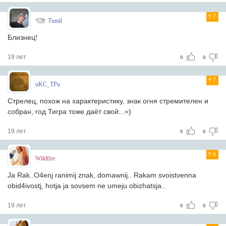
7
Tumil
Близнец!
19 лет
0
0
7
uKC_TPu
Стрелец, похож на характеристику, знак огня стремителен и
собран, год Тигра тоже даёт свой...=)
19 лет
0
0
6
Wildfire
Ja Rak..O4enj ranimij znak, domawnij.. Rakam svoistvenna
obid4ivostj, hotja ja sovsem ne umeju obizhatsja..
19 лет
0
0