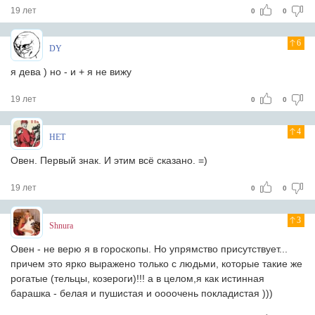
19 лет
0
0
6
DY
я дева ) но - и + я не вижу
19 лет
0
0
4
HET
Овен. Первый знак. И этим всё сказано. =)
19 лет
0
0
3
Shnura
Овен - не верю я в гороскопы. Но упрямство присутствует...
причем это ярко выражено только с людьми, которые такие же
рогатые (тельцы, козероги)!!! а в целом,я как истинная
барашка - белая и пушистая и оооочень покладистая )))