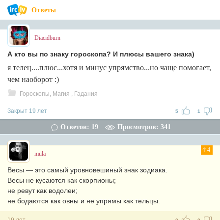
Ответы
Diacidburn
А кто вы по знаку гороскопа? И плюсы вашего знака)
я телец....плюс...хотя и минус упрямство...но чаще помогает,
чем наоборот :)
Гороскопы, Магия , Гадания
Закрыт 19 лет
5
1
Ответов: 19
Просмотров: 341
4
mula
Весы — это самый уровновешиный знак зодиака.
Весы не кусаются как скорпионы;
не ревут как водолеи;
не бодаются как овны и не упрямы как тельцы.