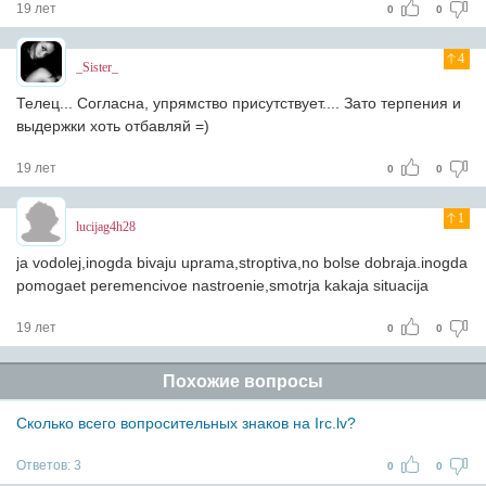
19 лет
0
0
4
_Sister_
Телец... Согласна, упрямство присутствует.... Зато терпения и
выдержки хоть отбавляй =)
19 лет
0
0
1
lucijag4h28
ja vodolej,inogda bivaju uprama,stroptiva,no bolse dobraja.inogda
pomogaet peremencivoe nastroenie,smotrja kakaja situacija
19 лет
0
0
Похожие вопросы
Сколько всего вопросительных знаков на Irc.lv?
Ответов:
3
0
0