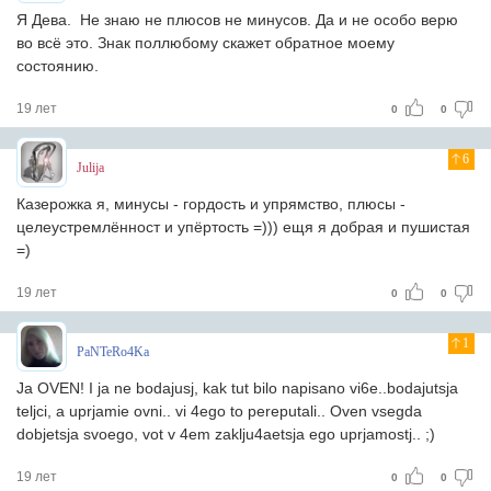
Я Дева. Не знаю не плюсов не минусов. Да и не особо верю
во всё это. Знак поллюбому скажет обратное моему
состоянию.
19 лет
0
0
6
Julija
Казерожка я, минусы - гордость и упрямство, плюсы -
целеустремлённост и упёртость =))) ещя я добрая и пушистая
=)
19 лет
0
0
1
PaNTeRo4Ka
Ja OVEN! I ja ne bodajusj, kak tut bilo napisano vi6e..bodajutsja
teljci, a uprjamie ovni.. vi 4ego to pereputali.. Oven vsegda
dobjetsja svoego, vot v 4em zaklju4aetsja ego uprjamostj.. ;)
19 лет
0
0