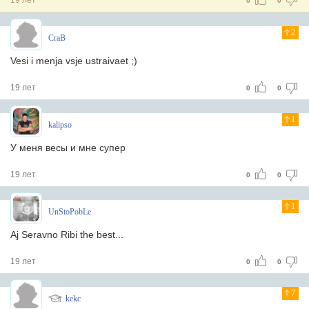
19 лет
0
0
2
CraB
Vesi i menja vsje ustraivaet ;)
19 лет
0
0
1
kalipso
У меня весы и мне супер
19 лет
0
0
1
UnStoPobLe
Aj Seravno Ribi the best...
19 лет
0
0
7
kekc