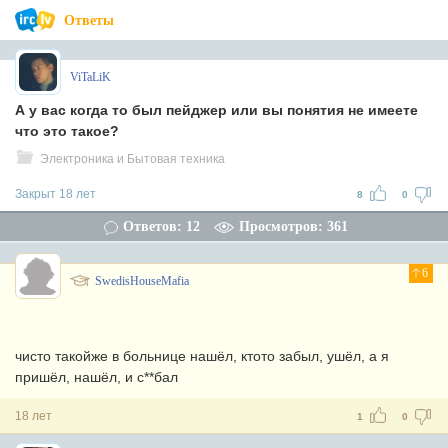
Ответы
ViTaLiK
А у вас когда то был пейджер или вы понятия не имеете
что это такое?
Электроника и Бытовая техника
Закрыт 18 лет
8
0
Ответов: 12
Просмотров: 361
6
SwedisHouseMafia
чисто такойже в больнице нашёл, ктото забыл, ушёл, а я
пришёл, нашёл, и с**бал
18 лет
1
0