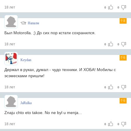
18 лет
0
0
8
Напалм
Был Motorolla. ;) До сих пор кстати сохранился.
18 лет
0
0
6
Keydan
Держал в руках, думал - чудо техники. И ХОБА! Мобилы с
эсэмесками пришли!
18 лет
0
0
6
JaRulka
Znaju chto eto takoe. No ne byl u menja...
18 лет
0
0