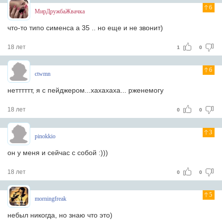
6
МирДружбаЖвачка
что-то типо сименса а 35 .. но еще и не звонит)
18 лет
1
0
6
ctwmn
нетттттт, я с пейджером...хахахаха... рженемогу
18 лет
0
0
3
pinokkio
он у меня и сейчас с собой :)))
18 лет
0
0
5
morningfreak
небыл никогда, но знаю что это)