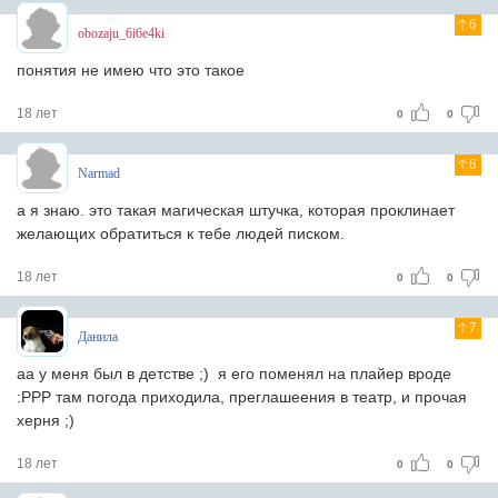
6
obozaju_6i6e4ki
понятия не имею что это такое
18 лет
0
0
6
Narmad
а я знаю. это такая магическая штучка, которая проклинает
желающих обратиться к тебе людей писком.
18 лет
0
0
7
Данила
аа у меня был в детстве ;) я его поменял на плайер вроде
:РРР там погода приходила, преглашеения в театр, и прочая
херня ;)
18 лет
0
0