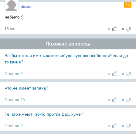
5
dior4ik
небыло :)
18 лет
0
0
Похожие вопросы
Вы бы хотели иметь какие нибудь сулерспособности?если да
то какие?
Ответов:
9
0
0
Что не имеет запаха?
Ответов:
13
3
0
Те, кто имеют что-то против Вас, хуже?
Ответов:
9
0
0