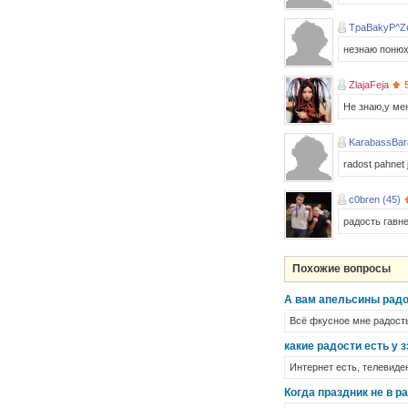
TpaBakyP^Ze
незнаю понюх
ZlajaFeja
Не знаю,у ме
KarabassBar
radost pahnet 
c0bren (45)
радость гавне
Похожие вопросы
А вам апельсины радо
Всё фкусное мне радость 
какие радости есть у 
Интернет есть, телевиде
Когда праздник не в р