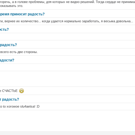
 горечь, а в голове проблемы, для которых не видно решений. Тогда сердце не принимае
показывать это.
время приносит радость?
и, вернее их количество... когда удается нормально заработать, я весьма довольна...
ость?
 радость?
 всего есть две стороны.
радости?
кое СЧАСТЬЕ
т радость?
o to xorowoe slu4aetsa! :D