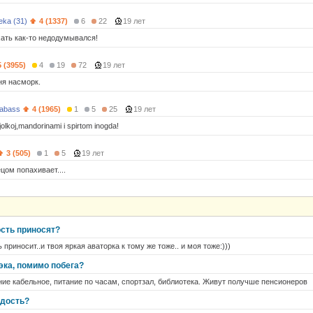
ka (31)
4 (1337)
6
22
19 лет
ать как-то недодумывался!
5 (3955)
4
19
72
19 лет
ня насморк.
abass
4 (1965)
1
5
25
19 лет
jolkoj,mandorinami i spirtom inogda!
3 (505)
1
5
19 лет
цом попахивает....
сть приносят?
приносит..и твоя яркая аваторка к тому же тоже.. и моя тоже:)))
зэка, помимо побега?
ние кабельное, питание по часам, спортзал, библиотека. Живут получше пенсионеров
адость?