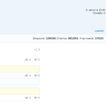
8. августа 10:46
Онлайн: 0
Latviski
Вопросов:
1280366
Ответов:
8812903
, Участников:
370183
Поделиться
0
0
0
0
0
0
0