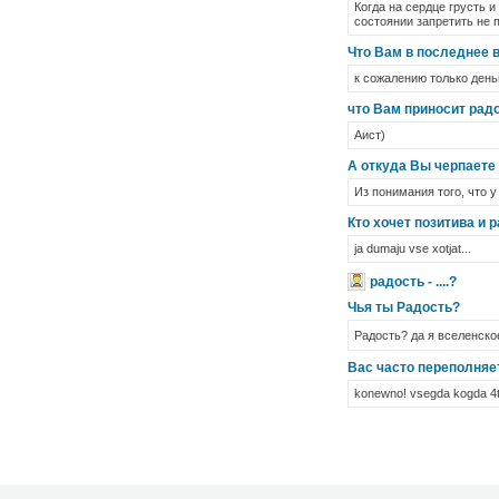
Когда на сердце грусть и
состоянии запретить не 
Что Вам в последнее 
к сожалению только деньг
что Вам приносит рад
Аист)
А откуда Вы черпаете
Из понимания того, что у
Кто хочет позитива и 
ja dumaju vse xotjat...
радость - ....?
Чья ты Радость?
Радость? да я вселенс
Вас часто переполняе
konewno! vsegda kogda 4t