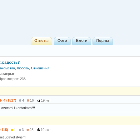
Ответы
Фото
Блоги
Перлы
..радость?
акомства, Любовь, Отношения
 и
закрыт
.
Просмотров: 238
4 (1527)
4
16
19 лет
 cvetami i konfetkami!!!
(4115)
1
3
25
19 лет
net udavoljstviem!