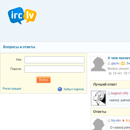
Вопросы и ответы
А чем пахнет
Ник
glazki
Зн
Вопрос решен
Пароль
19 лет
Лучший ответ
Регистрация
Забыл пароль
bagira3 (40)
radostj pahnet
Ответы
Myslim
5 
:D radastj pah