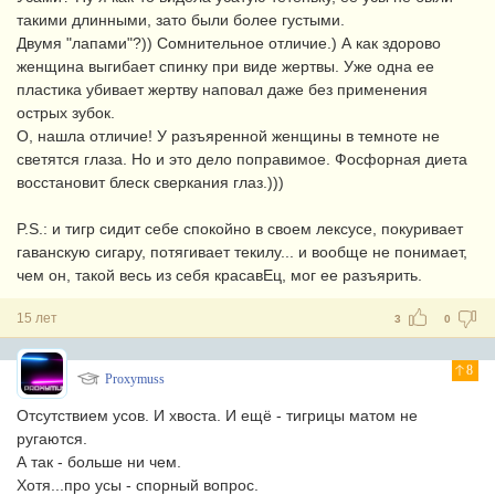
такими длинными, зато были более густыми.
Двумя "лапами"?)) Сомнительное отличие.) А как здорово
женщина выгибает спинку при виде жертвы. Уже одна ее
пластика убивает жертву наповал даже без применения
острых зубок.
О, нашла отличие! У разъяренной женщины в темноте не
светятся глаза. Но и это дело поправимое. Фосфорная диета
восстановит блеск сверкания глаз.)))
P.S.: и тигр сидит себе спокойно в своем лексусе, покуривает
гаванскую сигару, потягивает текилу... и вообще не понимает,
чем он, такой весь из себя красавЕц, мог ее разъярить.
15 лет
3
0
8
Proxymuss
Отсутствием усов. И хвоста. И ещё - тигрицы матом не
ругаются.
А так - больше ни чем.
Хотя...про усы - спорный вопрос.