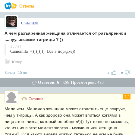
Ответы
Chubchik81
А чем разъярённая женщина отличается от разъярённой
....нуу...скажем тигрицы ? ))
15 лет
Camomila =)))))))) Всё в порядке))
Юмор
Закрыт 15 лет
3
0
Ответов: 6
Просмотров: 473
7
Camomila
Мало чем. Маникюр женщина может отрастить еще покруче,
чем у тигрицы. А как здорово она может впиться когтями в
лицо этого чикса, который ее обидел!))) Тут точно не скажешь,
кто из них в этот момент жертва - мужчина или женщина.
Усами? Ну я как-то видела усатую тётеньку, ее усы не были