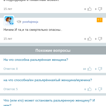
15 лет
0
0
7
postebajemsja
Ничем.И та,и та смертельно опасны..
15 лет
0
0
Похожие вопросы
На что способна разъярённая женщина?
Ответов:
8
10
0
на что способна/ен разъярённая/ый женщина/мужчина?
Ответов:
5
0
0
Что (или кто) может остановить разъяренную женщину? И
чем?