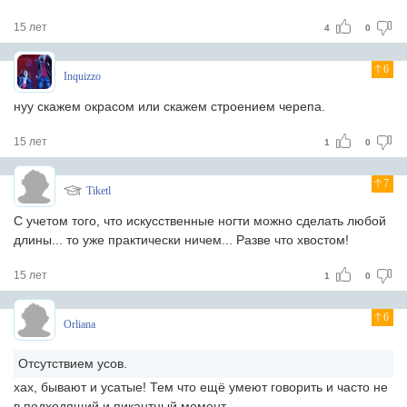
15 лет
4
0
6
Inquizzo
нуу скажем окрасом или скажем строением черепа.
15 лет
1
0
7
Tiketl
С учетом того, что искусственные ногти можно сделать любой
длины... то уже практически ничем... Разве что хвостом!
15 лет
1
0
6
Orliana
Отсутствием усов.
хах, бывают и усатые! Тем что ещё умеют говорить и часто не
в подходящий и пикантный момент.