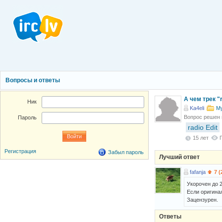
Вопросы и ответы
А чем трек "
Ник
Ka4eli
М
Вопрос решен
Пароль
radio Edit
15 лет
Регистрация
Забыл пароль
Лучший ответ
fafanja
7 (
Укорочен до 2
Если оригина
Зацензурен.
Ответы