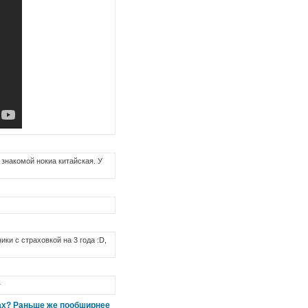
 знакомой нокиа китайская. У
ики с страховкой на 3 года :D,
т
вах? Раньше же пообширнее