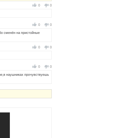
0
0
0
0
ибо сменён на пристойные
0
0
0
0
ные,в наушниках прочувствуешь