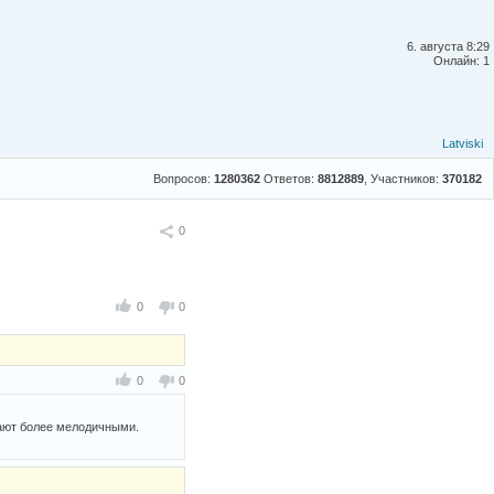
6. августа 8:29
Онлайн: 1
Latviski
Вопросов:
1280362
Ответов:
8812889
, Участников:
370182
Поделиться
0
0
0
0
0
вают более мелодичными.