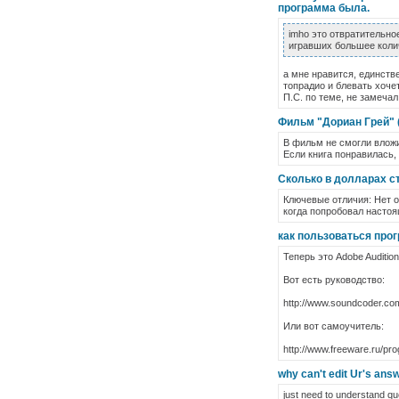
программа была.
imho это отвратительно
игравших большее количе
а мне нравится, единстве
топрадио и блевать хочет
П.С. по теме, не замечал
Фильм "Дориан Грей" (
В фильм не смогли вложи
Если книга понравилась,
Сколько в долларах с
Ключевые отличия: Нет о
когда попробовал настоя
как пользоваться прогр
Теперь это Adobe Audition.
Вот есть руководство:
http://www.soundcoder.co
Или вот самоучитель:
http://www.freeware.ru/pr
why can't edit Ur's ans
just need to understand que