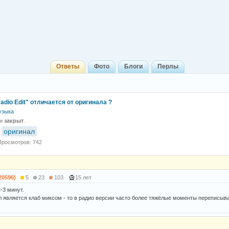
Ответы
Фото
Блоги
Перлы
radio Edit" отличается от оригинала ?
узыка
 и
закрыт
.
оригинал
Просмотров: 742
20596)
5
23
103
15 лет
-3 минут.
л является клаб миксом - то в радио версии часто более тяжёлые моменты переписы