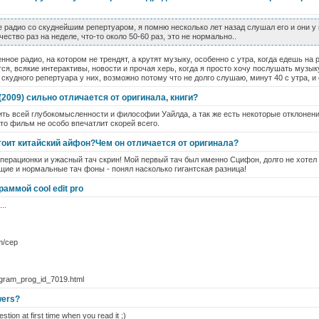
е радио со скуднейшим репертуаром, я помню несколько лет назад слушал его и они у 
ство раз на неделе, что-то около 50-60 раз, это не нормально..
нное радио, на котором не трендят, а крутят музыку, особенно с утра, когда едешь на 
ся, всякие интерактивы, новости и прочая херь, когда я просто хочу послушать музык
 скудного репертуара у них, возможно потому что не долго слушаю, минут 40 с утра, и
2009) сильно отличается от оригинала, книги?
ть всей глубокомысленности и философии Уайлда, а так же есть некоторые отклонени
 то фильм не особо впечатлит скорей всего.
тоит китайский айфон?Чем он отличается от оригинала?
перационки и ужасный тач скрин! Мой первый тач был именно Сцифон, долго не хотел 
щие и нормальные тач фоны - понял насколько гигантская разница!
аммой cool edit pro
..
m/cep
ogram_prog_id_7019.html
wers?
stion at first time when you read it ;)