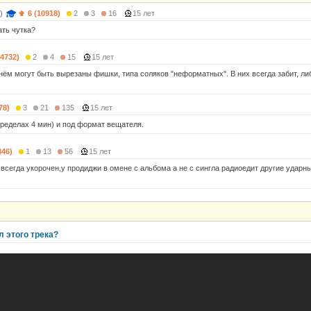
)
6 (10918)
2
3
16
15 лет
ать чутка?
(4732)
2
4
15
15 лет
 нём могут быть вырезаны фишки, типа соляков "неформатных". В них всегда забит, л
78)
3
21
135
15 лет
пределах 4 мин) и под формат вещателя.
346)
1
13
56
15 лет
е всегда укорочен,у продиджи в омене с альбома а не с сингла радиоедит другие удар
л этого трека?