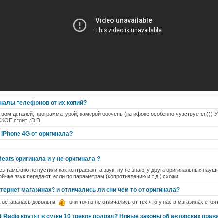
налы телефонов от их копий?
твом деталей, программатурой, камерой ооочень (на ифоне особенно чувствуется))) У
КОЕ стоит. :D:D
 IPhone 4G от оригинала?
Beats оригинала и у не оригинала ?
ез таможню не пустили как контрафакт, а звук, ну не знаю, у друга оригинальные наушн
й-же звук передают, если по параметрам (сопротивлению и т.д.) схожи
тернет магазинах? и отличались ли они чем то от оригинала?
да оставалась довольна
они точно не отличались от тех что у нас в магазинах стоя
t Radio крутят в сутки 10 треков подряд? Новые законы об авторских пра