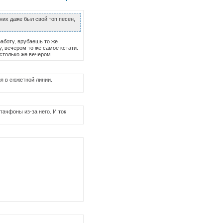
них даже был свой топ песен,
работу, врубаешь то же
у, вечером то же самое кстати.
 столько же вечером.
я в сюжетной линии.
тачфоны из-за него. И ток