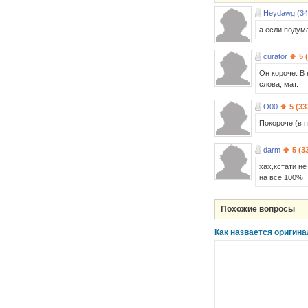
Heydawg (34
а если подум
curator
5 
Он короче. В
слова, мат.
O00
5 (33
Покороче (в 
darm
5 (3
хах,кстати н
на все 100%
Похожие вопросы
Как назвается оригина