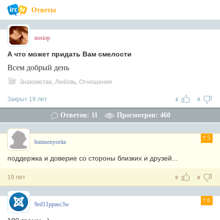
Ответы
nosiop
А что может придать Вам смелости
Всем добрый день
Знакомства, Любовь, Отношения
Закрыт 19 лет
3
0
Ответов: 11
Просмотров: 460
5
bumsenyorita
поддержка и доверие со стороны близких и друзей...
19 лет
0
0
6
9ed11ppasc3w