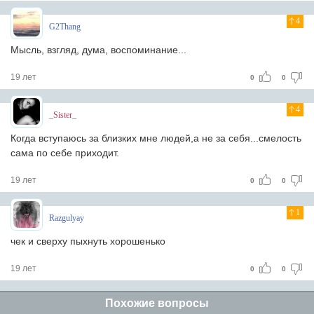
4
G2Thang
Мысль, взгляд, дума, воспоминание...
19 лет
0
0
4
_Sister_
Когда вступаюсь за близких мне людей,а не за себя...смелость
сама по себе приходит.
19 лет
0
0
1
Razgulyay
чек и сверху пыхнуть хорошенько
19 лет
0
0
Похожие вопросы