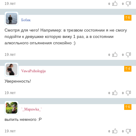
19 лет
0
0
6
Бобик
Смотря для чего! Например: в трезвом состоянии я не смогу
подойти к девушкке которую вижу 1 раз, а в состоянии
алкогльного опъянения спокойно :)
19 лет
0
0
4
VawaPsihologija
Уверенность!
19 лет
0
0
6
`_Mapuwka_`
выпить немного :Р
19 лет
0
0