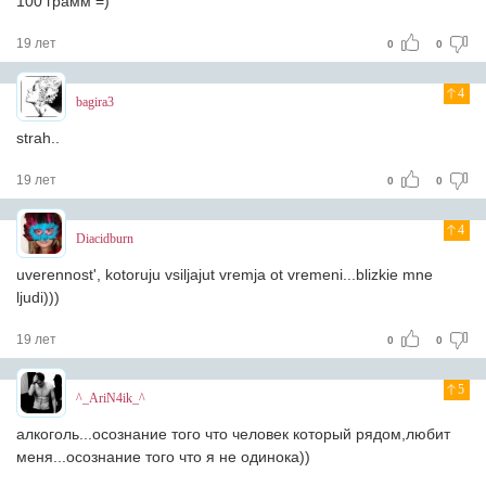
100 грамм =)
19 лет
0
0
4
bagira3
strah..
19 лет
0
0
4
Diacidburn
uverennost', kotoruju vsiljajut vremja ot vremeni...blizkie mne
ljudi)))
19 лет
0
0
5
^_AriN4ik_^
алкоголь...осознание того что человек который рядом,любит
меня...осознание того что я не одинока))