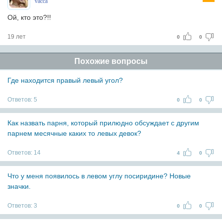
vacca
Ой, кто это?!!
19 лет
0
0
Похожие вопросы
Где находится правый левый угол?
Ответов:
5
0
0
Как назвать парня, который прилюдно обсуждает с другим
парнем месячные каких то левых девок?
Ответов:
14
4
0
Что у меня появилось в левом углу посиридине? Новые
значки.
Ответов:
3
0
0