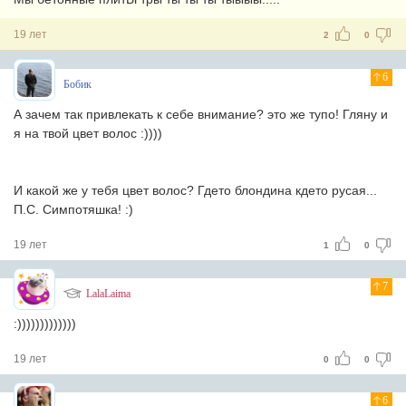
19 лет
2
0
6
Бобик
А зачем так привлекать к себе внимание? это же тупо! Гляну и
я на твой цвет волос :))))
И какой же у тебя цвет волос? Гдето блондина кдето русая...
П.С. Симпотяшка! :)
19 лет
1
0
7
LalaLaima
:)))))))))))))
19 лет
0
0
6