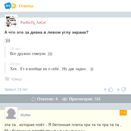
Ответы
PusHisTij_AnGel
А что это за девка в левом углу экрана?
:)))
19 лет
Все дружно глянули :)))
19 лет
Xex.. Eт я вообще не о себе.. Ну дак ладно.. :))
Юмор
Закрыт 19 лет
5
0
Ответов: 4
Просмотров: 511
4
rhythm
эта та , которая поёт - Я бетонная плита тра та та тра та та ,
Мы бетонные плитЫ тры ты ты ты тыыыы.....