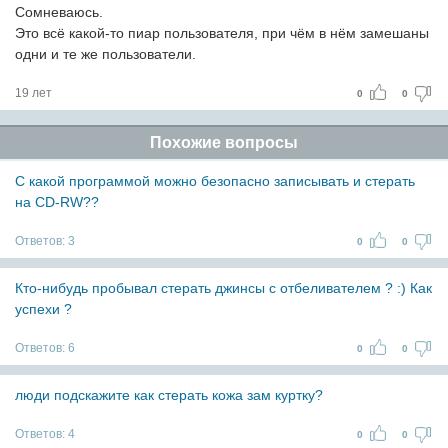
Сомневаюсь.
Это всё какой-то пиар пользователя, при чём в нём замешаны
одни и те же пользователи.
19 лет
0
0
Похожие вопросы
С какой программой можно безопасно записывать и стерать
на CD-RW??
Ответов:
3
0
0
Кто-нибудь пробывал стерать джинсы с отбеливателем ? :) Как
успехи ?
Ответов:
6
0
0
люди подскажите как стерать кожа зам куртку?
Ответов:
4
0
0