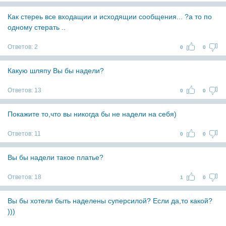
Как стереь все входащии и исходящии сообщения... ?а то по
одному стерать ..
Ответов:
2
0
0
Какую шляпу Вы бы надели?
Ответов:
13
0
0
Покажите то,что вы никогда бы не надели на себя)
Ответов:
11
0
0
Вы бы надели такое платье?
Ответов:
18
1
0
Вы бы хотели быть наделены суперсилой? Если да,то какой?
)))