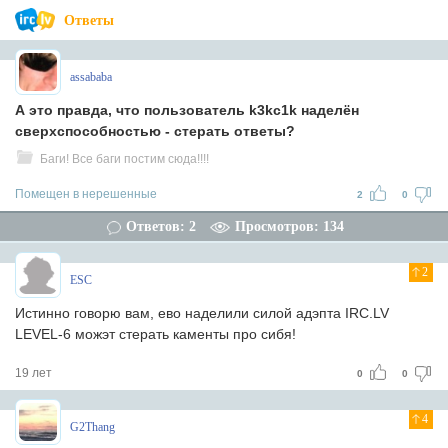
Ответы
assababa
А это правда, что пользователь k3kc1k наделён
сверхспособностью - стерать ответы?
Баги! Все баги постим сюда!!!!
Помещен в нерешенные
2
0
Ответов: 2
Просмотров: 134
2
ESC
Истинно говорю вам, ево наделили силой адэпта IRC.LV
LEVEL-6 можэт стерать каменты про сибя!
19 лет
0
0
4
G2Thang