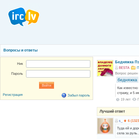
Вопросы и ответы
Бедняжка Пэр
Ник
BESTA
П
Вопрос решен
Пароль
бедняжка
Как известно
стражу, и 5 
Регистрация
Забыл пароль
19 лет
Лучший ответ
s_
6 (132
Туда ей и дор
села за руль..