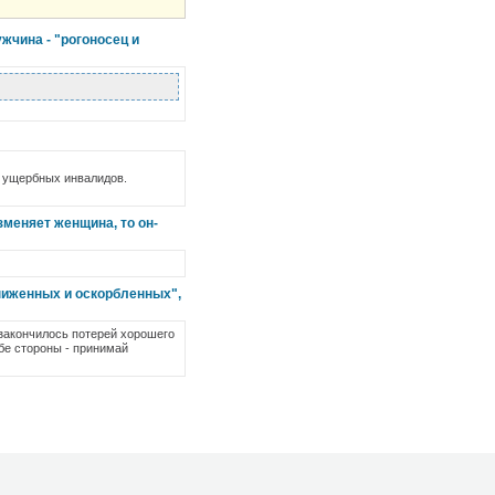
жчина - "рогоносец и
го ущербных инвалидов.
зменяет женщина, то он-
униженных и оскорбленных",
 закончилось потерей хорошего
бе стороны - принимай