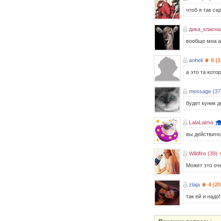
чтоб я так си
дика_класна
вообще мна а
anheli
6 (
а это та кото
message (37
будет куник д
LalaLaima
вы действите
Wildfire (39)
Может это оч
zlaja
4 (20
так ей и надо!