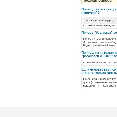
Похожие вопросы
Почему так, когда муж
придурок"?
рогоносец и придурок
с точки зрения женщин к
Почему "бедняжек" ре
Потому что люд озлоблен
Да, изнанка жизни и обще
Видел предельный негатив
Почему, когда изменяе
"рогоносец и ЛОХ" и в
по той же причине, что 
Если человек вам пожа
станете глубже копать
На основании одного печ
друга ) , отвечаю : не 
решение . И чаще всего 