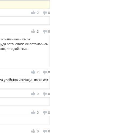
2
0
2
0
о опьяненияи и была
вуда остановила ее автомобиль
ось, что действие
2
0
за убийства и женщин по 15 лет
0
0
0
0
0
0