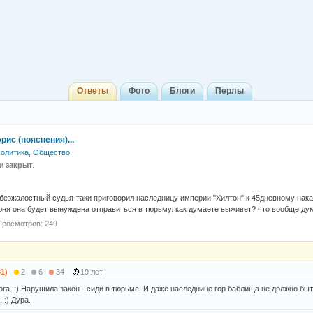
Ответы
Фото
Блоги
Перлы
ис (пояснения)...
олитика, Общество
 и
закрыт
.
 безжалостный судья-таки приговорил наследницу империи "Хилтон" к 45дневному нак
июня она будет вынуждена отправиться в тюрьму. как думаете выживет? что вообще ду
Просмотров: 249
31)
2
6
34
19 лет
ога. :) Нарушила закон - сиди в тюрьме. И даже наследнице гор баблища не должно бы
. :) Дура.