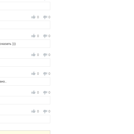
0
0
0
0
сказать )))
0
0
0
0
ано..
0
0
0
0