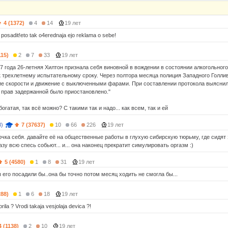
4 (1372)
4
14
19 лет
e posadit!eto tak o4erednaja ejo reklama o sebe!
115)
2
7
33
19 лет
07 года 26-летняя Хилтон признала себя виновной в вождении в состоянии алкогольног
к трехлетнему испытательному сроку. Через полтора месяца полиция Западного Голли
е скорости и движение с выключенными фарами. При составлении протокола выяснил
 прав задержанной было приостановлено."
 богатая, так всё можно? С такими так и надо... как всем, так и ей
8)
7 (37637)
10
66
226
19 лет
ка себя. давайте её на общественные работы в глухую сибирскую тюрьму, где сидят 
разу всю спесь собьют... и... она наконец прекратит симулировать оргазм :)
5 (4580)
1
8
31
19 лет
его посадили бы..она бы точно потом месяц ходить не смогла бы...
288)
1
6
18
19 лет
rila ? Vrodi takaja vesjolaja devica ?!
4 (1138)
2
10
19 лет