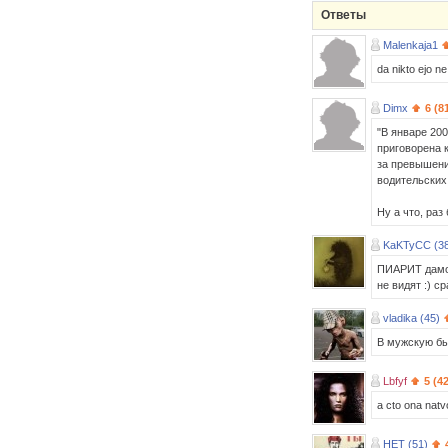
Ответы
Malenkaja1
da nikto ejo n
Dimx
6 (8
"В январе 20
приговорена 
за превышени
водительских
Ну а что, раз
KaKTyCC (3
ПИАРИТ дамоч
не видят :) с
vladika (45)
В мужскую бы 
Lbfyf
5 (4
a cto ona natvo
HET (51)