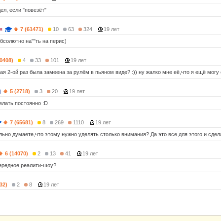
дел, если "повезёт"
я
7 (61471)
10
63
324
19 лет
бсолютно на""ть на перис)
10408)
4
33
101
19 лет
рая 2-ой раз была замеена за рулём в пьяном виде? :)) ну жалко мне её,что я ещё могу 
)
5 (2718)
3
20
19 лет
елать постоянно :D
7 (65681)
8
269
1110
19 лет
льно думаете,что этому нужно уделять столько внимания? Да это все для этого и сдел
6 (14070)
2
13
41
19 лет
ередное реалити-шоу?
32)
2
8
19 лет