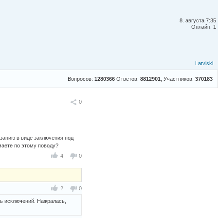
8. августа 7:35
Онлайн: 1
Latviski
Вопросов:
1280366
Ответов:
8812901
, Участников:
370183
Поделиться
0
азанию в виде заключения под
маете по этому поводу?
4
0
2
0
ть исключений. Нажралась,