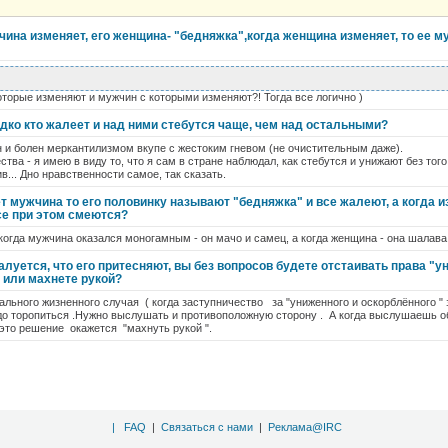
чина изменяет, его женщина- "бедняжка",когда женщина изменяет, то ее му
оторые изменяют и мужчин с которыми изменяют?! Тогда все логично )
дко кто жалеет и над ними стебутся чаще, чем над остальными?
 и болен меркантилизмом вкупе с жестоким гневом (не очистительным даже).
ства - я имею в виду то, что я сам в стране наблюдал, как стебутся и унижают без то
... Дно нравственности самое, так сказать.
т мужчина то его половинку называют "бедняжка" и все жалеют, а когда и
се при этом смеются?
и когда мужчина оказался моногамным - он мачо и самец, а когда женщина - она шалава
луется, что его притесняют, вы без вопросов будете отстаивать права "
 или махнете рукой?
ального жизненного случая ( когда заступничество за "униженного и оскорблённого "
надо торопиться .Нужно выслушать и противоположную сторону . А когда выслушаешь о
это решение окажется "махнуть рукой ".
|
FAQ
|
Связаться с нами
|
Реклама@IRC